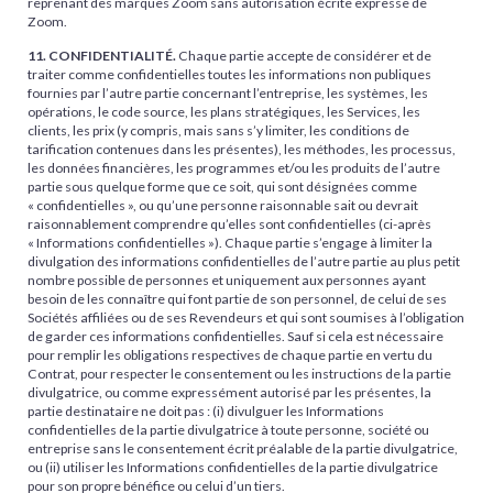
reprenant des marques Zoom sans autorisation écrite expresse de
Zoom.
11. CONFIDENTIALITÉ.
Chaque partie accepte de considérer et de
traiter comme confidentielles toutes les informations non publiques
fournies par l’autre partie concernant l’entreprise, les systèmes, les
opérations, le code source, les plans stratégiques, les Services, les
clients, les prix (y compris, mais sans s’y limiter, les conditions de
tarification contenues dans les présentes), les méthodes, les processus,
les données financières, les programmes et/ou les produits de l’autre
partie sous quelque forme que ce soit, qui sont désignées comme
« confidentielles », ou qu’une personne raisonnable sait ou devrait
raisonnablement comprendre qu’elles sont confidentielles (ci-après
« Informations confidentielles »). Chaque partie s’engage à limiter la
divulgation des informations confidentielles de l’autre partie au plus petit
nombre possible de personnes et uniquement aux personnes ayant
besoin de les connaître qui font partie de son personnel, de celui de ses
Sociétés affiliées ou de ses Revendeurs et qui sont soumises à l’obligation
de garder ces informations confidentielles. Sauf si cela est nécessaire
pour remplir les obligations respectives de chaque partie en vertu du
Contrat, pour respecter le consentement ou les instructions de la partie
divulgatrice, ou comme expressément autorisé par les présentes, la
partie destinataire ne doit pas : (i) divulguer les Informations
confidentielles de la partie divulgatrice à toute personne, société ou
entreprise sans le consentement écrit préalable de la partie divulgatrice,
ou (ii) utiliser les Informations confidentielles de la partie divulgatrice
pour son propre bénéfice ou celui d’un tiers.