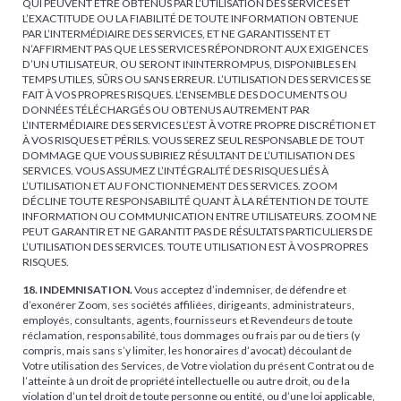
QUI PEUVENT ÊTRE OBTENUS PAR L’UTILISATION DES SERVICES ET
L’EXACTITUDE OU LA FIABILITÉ DE TOUTE INFORMATION OBTENUE
PAR L’INTERMÉDIAIRE DES SERVICES, ET NE GARANTISSENT ET
N’AFFIRMENT PAS QUE LES SERVICES RÉPONDRONT AUX EXIGENCES
D’UN UTILISATEUR, OU SERONT ININTERROMPUS, DISPONIBLES EN
TEMPS UTILES, SÛRS OU SANS ERREUR. L’UTILISATION DES SERVICES SE
FAIT À VOS PROPRES RISQUES. L’ENSEMBLE DES DOCUMENTS OU
DONNÉES TÉLÉCHARGÉS OU OBTENUS AUTREMENT PAR
L’INTERMÉDIAIRE DES SERVICES L’EST À VOTRE PROPRE DISCRÉTION ET
À VOS RISQUES ET PÉRILS. VOUS SEREZ SEUL RESPONSABLE DE TOUT
DOMMAGE QUE VOUS SUBIRIEZ RÉSULTANT DE L’UTILISATION DES
SERVICES. VOUS ASSUMEZ L’INTÉGRALITÉ DES RISQUES LIÉS À
L’UTILISATION ET AU FONCTIONNEMENT DES SERVICES. ZOOM
DÉCLINE TOUTE RESPONSABILITÉ QUANT À LA RÉTENTION DE TOUTE
INFORMATION OU COMMUNICATION ENTRE UTILISATEURS. ZOOM NE
PEUT GARANTIR ET NE GARANTIT PAS DE RÉSULTATS PARTICULIERS DE
L’UTILISATION DES SERVICES. TOUTE UTILISATION EST À VOS PROPRES
RISQUES.
18. INDEMNISATION.
Vous acceptez d’indemniser, de défendre et
d’exonérer Zoom, ses sociétés affiliées, dirigeants, administrateurs,
employés, consultants, agents, fournisseurs et Revendeurs de toute
réclamation, responsabilité, tous dommages ou frais par ou de tiers (y
compris, mais sans s’y limiter, les honoraires d’avocat) découlant de
Votre utilisation des Services, de Votre violation du présent Contrat ou de
l’atteinte à un droit de propriété intellectuelle ou autre droit, ou de la
violation d’un tel droit de toute personne ou entité, ou d’une loi applicable,