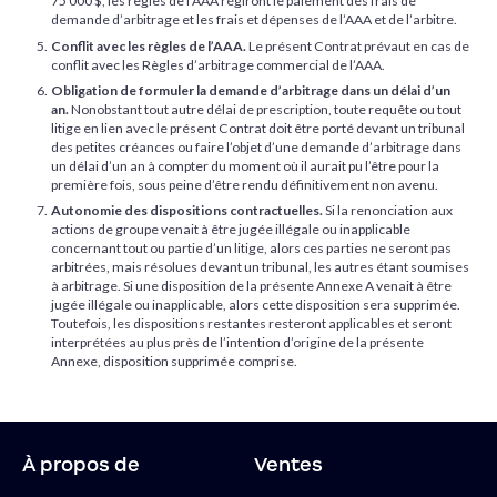
75 000 $, les règles de l’AAA régiront le paiement des frais de
demande d’arbitrage et les frais et dépenses de l’AAA et de l’arbitre.
Conflit avec les règles de l’AAA.
Le présent Contrat prévaut en cas de
conflit avec les Règles d’arbitrage commercial de l’AAA.
Obligation de formuler la demande d’arbitrage dans un délai d’un
an.
Nonobstant tout autre délai de prescription, toute requête ou tout
litige en lien avec le présent Contrat doit être porté devant un tribunal
des petites créances ou faire l’objet d’une demande d’arbitrage dans
un délai d’un an à compter du moment où il aurait pu l’être pour la
première fois, sous peine d’être rendu définitivement non avenu.
Autonomie des dispositions contractuelles.
Si la renonciation aux
actions de groupe venait à être jugée illégale ou inapplicable
concernant tout ou partie d’un litige, alors ces parties ne seront pas
arbitrées, mais résolues devant un tribunal, les autres étant soumises
à arbitrage. Si une disposition de la présente Annexe A venait à être
jugée illégale ou inapplicable, alors cette disposition sera supprimée.
Toutefois, les dispositions restantes resteront applicables et seront
interprétées au plus près de l’intention d’origine de la présente
Annexe, disposition supprimée comprise.
À propos de
Ventes