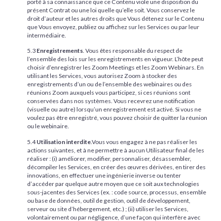
porté à sa connaissance que ce Contenu viole une disposition du
présent Contrat ou une loi quelle qu’elle soit. Vous conservez le
droit d’auteur et les autres droits que Vous détenez sur le Contenu
que Vous envoyez, publiez ou affichez sur les Services ou par leur
intermédiaire.
5.3
Enregistrements
. Vous êtes responsable du respect de
l’ensemble des lois sur les enregistrements en vigueur. L’hôte peut
choisir d’enregistrer les Zoom Meetings et les Zoom Webinars. En
utilisant les Services, vous autorisez Zoom à stocker des
enregistrements d’un ou de l’ensemble des webinaires ou des
réunions Zoom auxquels vous participez, si ces réunions sont
conservées dans nos systèmes. Vous recevrez une notification
(visuelle ou autre) lorsqu’un enregistrement est activé. Si vous ne
voulez pas être enregistré, vous pouvez choisir de quitter la réunion
ou le webinaire.
5.4
Utilisation interdite
.Vous vous engagez à ne pas réaliser les
actions suivantes, et à ne permettre à aucun Utilisateur final de les
réaliser : (i) améliorer, modifier, personnaliser, désassembler,
décompiler les Services, en créer des œuvres dérivées, en tirer des
innovations, en effectuer une ingénierie inverse ou tenter
d’accéder par quelque autre moyen que ce soit aux technologies
sous-jacentes des Services (ex. : code source, processus, ensemble
ou base de données, outil de gestion, outil de développement,
serveur ou site d’hébergement, etc.) ; (ii) utiliser les Services,
volontairement ou par négligence, d’une façon qui interfère avec