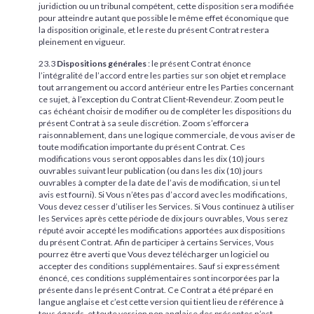
juridiction ou un tribunal compétent, cette disposition sera modifiée
pour atteindre autant que possible le même effet économique que
la disposition originale, et le reste du présent Contrat restera
pleinement en vigueur.
23.3
Dispositions générales
: le présent Contrat énonce
l’intégralité de l’accord entre les parties sur son objet et remplace
tout arrangement ou accord antérieur entre les Parties concernant
ce sujet, à l’exception du Contrat Client-Revendeur. Zoom peut le
cas échéant choisir de modifier ou de compléter les dispositions du
présent Contrat à sa seule discrétion. Zoom s’efforcera
raisonnablement, dans une logique commerciale, de vous aviser de
toute modification importante du présent Contrat. Ces
modifications vous seront opposables dans les dix (10) jours
ouvrables suivant leur publication (ou dans les dix (10) jours
ouvrables à compter de la date de l’avis de modification, si un tel
avis est fourni). Si Vous n’êtes pas d’accord avec les modifications,
Vous devez cesser d’utiliser les Services. Si Vous continuez à utiliser
les Services après cette période de dix jours ouvrables, Vous serez
réputé avoir accepté les modifications apportées aux dispositions
du présent Contrat. Afin de participer à certains Services, Vous
pourrez être averti que Vous devez télécharger un logiciel ou
accepter des conditions supplémentaires. Sauf si expressément
énoncé, ces conditions supplémentaires sont incorporées par la
présente dans le présent Contrat. Ce Contrat a été préparé en
langue anglaise et c’est cette version qui tient lieu de référence à
tous égards, et toute version non anglaise des présentes n’est