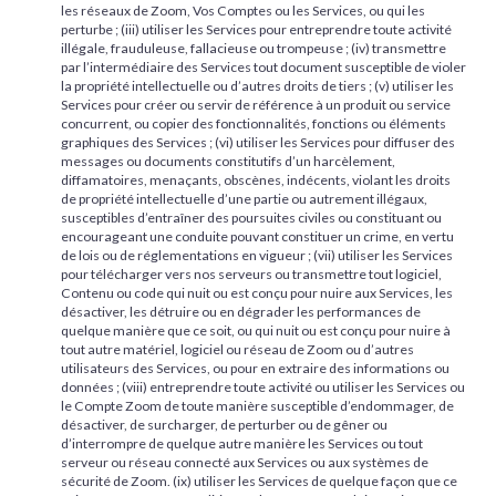
les réseaux de Zoom, Vos Comptes ou les Services, ou qui les
perturbe ; (iii) utiliser les Services pour entreprendre toute activité
illégale, frauduleuse, fallacieuse ou trompeuse ; (iv) transmettre
par l’intermédiaire des Services tout document susceptible de violer
la propriété intellectuelle ou d’autres droits de tiers ; (v) utiliser les
Services pour créer ou servir de référence à un produit ou service
concurrent, ou copier des fonctionnalités, fonctions ou éléments
graphiques des Services ; (vi) utiliser les Services pour diffuser des
messages ou documents constitutifs d’un harcèlement,
diffamatoires, menaçants, obscènes, indécents, violant les droits
de propriété intellectuelle d’une partie ou autrement illégaux,
susceptibles d’entraîner des poursuites civiles ou constituant ou
encourageant une conduite pouvant constituer un crime, en vertu
de lois ou de réglementations en vigueur ; (vii) utiliser les Services
pour télécharger vers nos serveurs ou transmettre tout logiciel,
Contenu ou code qui nuit ou est conçu pour nuire aux Services, les
désactiver, les détruire ou en dégrader les performances de
quelque manière que ce soit, ou qui nuit ou est conçu pour nuire à
tout autre matériel, logiciel ou réseau de Zoom ou d’autres
utilisateurs des Services, ou pour en extraire des informations ou
données ; (viii) entreprendre toute activité ou utiliser les Services ou
le Compte Zoom de toute manière susceptible d’endommager, de
désactiver, de surcharger, de perturber ou de gêner ou
d’interrompre de quelque autre manière les Services ou tout
serveur ou réseau connecté aux Services ou aux systèmes de
sécurité de Zoom. (ix) utiliser les Services de quelque façon que ce