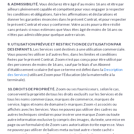
8. ADMISSIBILITÉ.
Vous déclarez être âgé d’au moins 16 ans et être par
ailleurs pleinement capable et compétent pour vous engager à respecter
les conditions et obligations, faire les affirmations et déclarations et
donner les garanties énoncées dans le présent Contrat, et pour respecter
le présent Contrat et vous y conformer. Votre accès pourra être résilié
sans préavis si nous estimons que Vous êtes âgé de moins de 16 ans ou
n’êtes pas admissible pour quelque autre raison.
9. UTILISATION PRÉVUE ET RESTRICTION DE L’UTILISATION PAR
DES ENFANTS.
Les Services sont destinés à une utilisation commerciale.
Vous pouvez les utiliser à d’autres fins, dans les limites et conditions
fixées par le présent Contrat. Zoom n’est pas conçu pour être utilisé par
des personnes de moins de 16 ans, sauf par le biais d’un Abonné
d’établissement scolaire (tel que ce terme est défini dans la
Description
des Services
) utilisant Zoom pour l’Éducation (de la maternelle à la
terminale).
10. DROITS DE PROPRIÉTÉ.
Zoom ou ses fournisseurs, selon le cas,
conservent la propriété de tous les droits exclusifs sur les Services et de
tous les noms commerciaux, marques de commerce, marques de
service, logos et noms de domaine (« marques Zoom ») associés ou
affichés avec les Services. Vous ne pouvez pas utiliser des cadres ou
autres techniques similaires pour insérer une marque Zoom ou toute
autre information exclusive (y compris des images, du texte, une mise en
page ou un formulaire) de Zoom sans autorisation écrite expresse. Vous
ne pouvez pas utiliser de balises meta ou tout autre « texte caché »