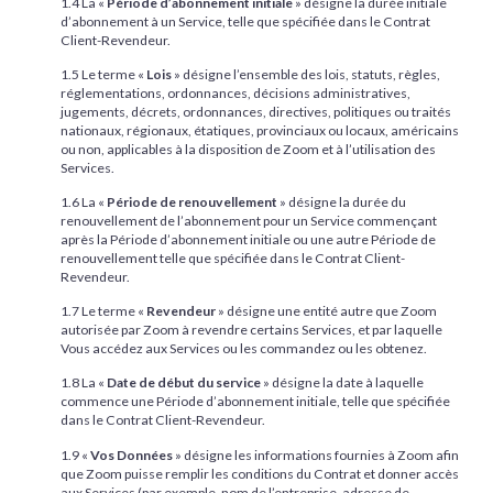
1.4 La «
Période d’abonnement initiale
» désigne la durée initiale
d’abonnement à un Service, telle que spécifiée dans le Contrat
Client-Revendeur.
1.5 Le terme «
Lois
» désigne l’ensemble des lois, statuts, règles,
réglementations, ordonnances, décisions administratives,
jugements, décrets, ordonnances, directives, politiques ou traités
nationaux, régionaux, étatiques, provinciaux ou locaux, américains
ou non, applicables à la disposition de Zoom et à l’utilisation des
Services.
1.6 La «
Période de renouvellement
» désigne la durée du
renouvellement de l’abonnement pour un Service commençant
après la Période d’abonnement initiale ou une autre Période de
renouvellement telle que spécifiée dans le Contrat Client-
Revendeur.
1.7 Le terme «
Revendeur
» désigne une entité autre que Zoom
autorisée par Zoom à revendre certains Services, et par laquelle
Vous accédez aux Services ou les commandez ou les obtenez.
1.8 La «
Date de début du service
» désigne la date à laquelle
commence une Période d’abonnement initiale, telle que spécifiée
dans le Contrat Client-Revendeur.
1.9 «
Vos Données
» désigne les informations fournies à Zoom afin
que Zoom puisse remplir les conditions du Contrat et donner accès
aux Services (par exemple, nom de l’entreprise, adresse de