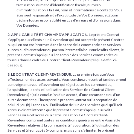
facturation, numéro d’identification fiscale, numéro
d’immatriculation à la TVA, nom et informations de contact). Vous
êtes seul responsable de l’exactitude de Vos Données, et Zoom
décline toute responsabilité en cas d’erreurs et d’omissions dans
Vos Données.
2. APPLICABILITÉ ET CHAMP D’APPLICATION.
Le présent Contrat
s’applique aux clients d’un Revendeur qui ont accepté le présent Contrat
ou qui en ont été informés dans le cadre de la commande des Services
auprès dudit Revendeur ou par son intermédiaire. Pour lesdits clients, le
présent Contrat s’applique à l’ensemble des Services commandés ou
fournis dans le cadre du Contrat Client-Revendeur (tel que défini ci-
dessous).
3. LE CONTRAT CLIENT-REVENDEUR.
La première fois que Vous
effectuez l’un des actes suivants, Vous concluez un contrat juridiquement
contraignant avec le Revendeur qui régit toutes les commandes,
l’acquisition, l’accès et l’utilisation des Services (le « Contrat Client-
Revendeur ») : (a) la conclusion d’un accord, d’une commande ou d’un
autre document qui incorpore le présent Contrat ou l’acceptation de
celui-ci ; ou (b) l’accès à ou l’utilisation de l’un des Services quel qu’il soit
après avoir été informé que le présent Contrat s’applique auxdits
Services ou à cet accès ou à cette utilisation. Le Contrat Client-
Revendeur comprend toutes les conditions générales entre Vous et le
Revendeur relatives à la commande, à l’acquisition, à l’utilisation des
Services et à leur accès (y compris, mais sans s’y limiter, le présent