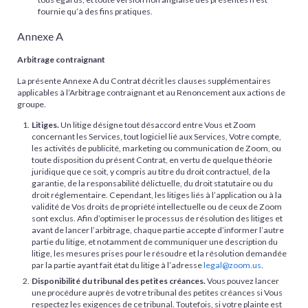
fournie qu’à des fins pratiques.
Annexe A
Arbitrage contraignant
La présente Annexe A du Contrat décrit les clauses supplémentaires
applicables à l’Arbitrage contraignant et au Renoncement aux actions de
groupe.
Litiges.
Un litige désigne tout désaccord entre Vous et Zoom
concernant les Services, tout logiciel lié aux Services, Votre compte,
les activités de publicité, marketing ou communication de Zoom, ou
toute disposition du présent Contrat, en vertu de quelque théorie
juridique que ce soit, y compris au titre du droit contractuel, de la
garantie, de la responsabilité délictuelle, du droit statutaire ou du
droit réglementaire. Cependant, les litiges liés à l’application ou à la
validité de Vos droits de propriété intellectuelle ou de ceux de Zoom
sont exclus. Afin d’optimiser le processus de résolution des litiges et
avant de lancer l’arbitrage, chaque partie accepte d’informer l’autre
partie du litige, et notamment de communiquer une description du
litige, les mesures prises pour le résoudre et la résolution demandée
par la partie ayant fait état du litige à l’adresse
legal@zoom.us
.
Disponibilité du tribunal des petites créances.
Vous pouvez lancer
une procédure auprès de votre tribunal des petites créances si Vous
respectez les exigences de ce tribunal. Toutefois, si votre plainte est