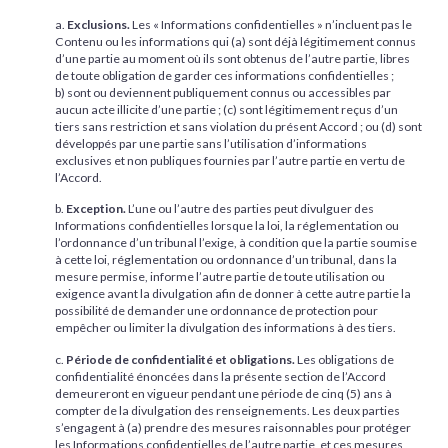
a.
Exclusions.
Les « Informations confidentielles » n’incluent pas le
Contenu ou les informations qui (a) sont déjà légitimement connus
d’une partie au moment où ils sont obtenus de l’autre partie, libres
de toute obligation de garder ces informations confidentielles ;
b) sont ou deviennent publiquement connus ou accessibles par
aucun acte illicite d’une partie ; (c) sont légitimement reçus d’un
tiers sans restriction et sans violation du présent Accord ; ou (d) sont
développés par une partie sans l’utilisation d’informations
exclusives et non publiques fournies par l’autre partie en vertu de
l’Accord.
b.
Exception.
L’une ou l’autre des parties peut divulguer des
Informations confidentielles lorsque la loi, la réglementation ou
l’ordonnance d’un tribunal l’exige, à condition que la partie soumise
à cette loi, réglementation ou ordonnance d’un tribunal, dans la
mesure permise, informe l’autre partie de toute utilisation ou
exigence avant la divulgation afin de donner à cette autre partie la
possibilité de demander une ordonnance de protection pour
empêcher ou limiter la divulgation des informations à des tiers.
c.
Période de confidentialité et obligations.
Les obligations de
confidentialité énoncées dans la présente section de l’Accord
demeureront en vigueur pendant une période de cinq (5) ans à
compter de la divulgation des renseignements. Les deux parties
s’engagent à (a) prendre des mesures raisonnables pour protéger
les Informations confidentielles de l’autre partie, et ces mesures