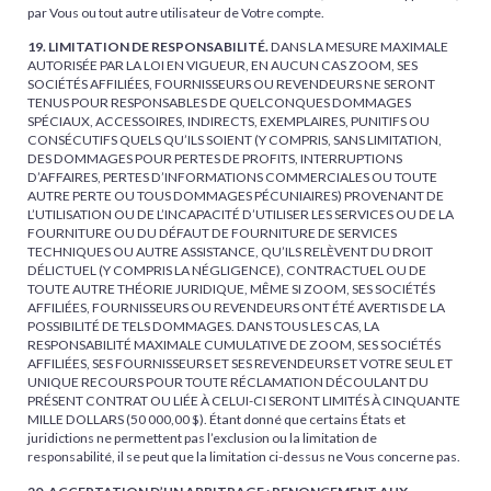
par Vous ou tout autre utilisateur de Votre compte.
19. LIMITATION DE RESPONSABILITÉ.
DANS LA MESURE MAXIMALE
AUTORISÉE PAR LA LOI EN VIGUEUR, EN AUCUN CAS ZOOM, SES
SOCIÉTÉS AFFILIÉES, FOURNISSEURS OU REVENDEURS NE SERONT
TENUS POUR RESPONSABLES DE QUELCONQUES DOMMAGES
SPÉCIAUX, ACCESSOIRES, INDIRECTS, EXEMPLAIRES, PUNITIFS OU
CONSÉCUTIFS QUELS QU’ILS SOIENT (Y COMPRIS, SANS LIMITATION,
DES DOMMAGES POUR PERTES DE PROFITS, INTERRUPTIONS
D’AFFAIRES, PERTES D’INFORMATIONS COMMERCIALES OU TOUTE
AUTRE PERTE OU TOUS DOMMAGES PÉCUNIAIRES) PROVENANT DE
L’UTILISATION OU DE L’INCAPACITÉ D’UTILISER LES SERVICES OU DE LA
FOURNITURE OU DU DÉFAUT DE FOURNITURE DE SERVICES
TECHNIQUES OU AUTRE ASSISTANCE, QU’ILS RELÈVENT DU DROIT
DÉLICTUEL (Y COMPRIS LA NÉGLIGENCE), CONTRACTUEL OU DE
TOUTE AUTRE THÉORIE JURIDIQUE, MÊME SI ZOOM, SES SOCIÉTÉS
AFFILIÉES, FOURNISSEURS OU REVENDEURS ONT ÉTÉ AVERTIS DE LA
POSSIBILITÉ DE TELS DOMMAGES. DANS TOUS LES CAS, LA
RESPONSABILITÉ MAXIMALE CUMULATIVE DE ZOOM, SES SOCIÉTÉS
AFFILIÉES, SES FOURNISSEURS ET SES REVENDEURS ET VOTRE SEUL ET
UNIQUE RECOURS POUR TOUTE RÉCLAMATION DÉCOULANT DU
PRÉSENT CONTRAT OU LIÉE À CELUI-CI SERONT LIMITÉS À CINQUANTE
MILLE DOLLARS (50 000,00 $). Étant donné que certains États et
juridictions ne permettent pas l’exclusion ou la limitation de
responsabilité, il se peut que la limitation ci-dessus ne Vous concerne pas.