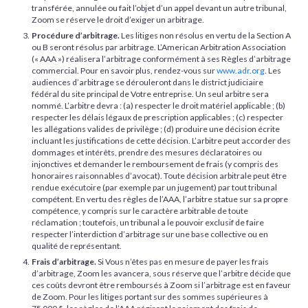
transférée, annulée ou fait l’objet d’un appel devant un autre tribunal,
Zoom se réserve le droit d’exiger un arbitrage.
Procédure d’arbitrage.
Les litiges non résolus en vertu de la Section A
ou B seront résolus par arbitrage. L’American Arbitration Association
(« AAA ») réalisera l’arbitrage conformément à ses Règles d’arbitrage
commercial. Pour en savoir plus, rendez-vous sur
www.adr.org
. Les
audiences d’arbitrage se dérouleront dans le district judiciaire
fédéral du site principal de Votre entreprise. Un seul arbitre sera
nommé. L’arbitre devra : (a) respecter le droit matériel applicable ; (b)
respecter les délais légaux de prescription applicables ; (c) respecter
les allégations valides de privilège ; (d) produire une décision écrite
incluant les justifications de cette décision. L’arbitre peut accorder des
dommages et intérêts, prendre des mesures déclaratoires ou
injonctives et demander le remboursement de frais (y compris des
honoraires raisonnables d’avocat). Toute décision arbitrale peut être
rendue exécutoire (par exemple par un jugement) par tout tribunal
compétent. En vertu des règles de l’AAA, l’arbitre statue sur sa propre
compétence, y compris sur le caractère arbitrable de toute
réclamation ; toutefois, un tribunal a le pouvoir exclusif de faire
respecter l’interdiction d’arbitrage sur une base collective ou en
qualité de représentant.
Frais d’arbitrage.
Si Vous n’êtes pas en mesure de payer les frais
d’arbitrage, Zoom les avancera, sous réserve que l’arbitre décide que
ces coûts devront être remboursés à Zoom si l’arbitrage est en faveur
de Zoom. Pour les litiges portant sur des sommes supérieures à