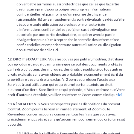
doivent être au moins aussi protectrices que celles que la partie
destinataire prend pour protéger ses propres Informations
confidentielles, et pas moins qu’une norme de diligence
raisonnable ; (b) aviser rapidement la partie divulgatrice dès qu’elle
découvre toute utilisation ou divulgation non autorisée
d’Informations confidentielles ; et (c) en cas de divulgation non
autorisée par une partie destinataire, coopérer avec la partie
divulgatrice pour aider à reprendre le contrôle des Informations
confidentielles et empêcher toute autre utilisation ou divulgation
non autorisée de celles-ci.
12. DROITS D’AUTEUR.
Vous ne pouvez pas publier, modifier, distribuer
ou reproduire de quelque manière que ce soit des documents protégés
par le droit d’auteur, des marques, des droits de publicité ou tous autres
droits exclusifs sans avoir obtenu au préalable le consentement écrit du
propriétaire desdits droits exclusifs. Zoom peut refuser l’accès aux
Services à tout utilisateur qui est présumé porter atteinte au droit
d’auteur d’un tiers. Sans limiter ce qui précède, si Vous estimez que Votre
droit d’auteur a été violé, veuillez en informer Zoom comme indiqué
ici
.
13. RÉSILIATION.
Si Vous ne respectez pas les dispositions du présent
Contrat, Zoom pourra le résilier immédiatement, et Zoom ou le
Revendeur concerné pourra conserver tous les frais que vous avez
précédemment payés et sans qu’aucun remboursement ou crédit ne soit
accordé.
13.1
Effet de la résiliation.
L’ensemble des conditions du présent