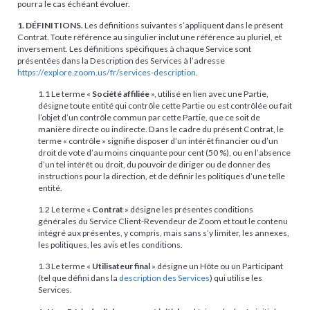
pourra le cas échéant évoluer.
1. DÉFINITIONS.
Les définitions suivantes s’appliquent dans le présent
Contrat. Toute référence au singulier inclut une référence au pluriel, et
inversement. Les définitions spécifiques à chaque Service sont
présentées dans la Description des Services à l’adresse
https://explore.zoom.us/fr/services-description
.
1.1 Le terme «
Société affiliée
», utilisé en lien avec une Partie,
désigne toute entité qui contrôle cette Partie ou est contrôlée ou fait
l’objet d’un contrôle commun par cette Partie, que ce soit de
manière directe ou indirecte. Dans le cadre du présent Contrat, le
terme « contrôle » signifie disposer d’un intérêt financier ou d’un
droit de vote d’au moins cinquante pour cent (50 %), ou en l’absence
d’un tel intérêt ou droit, du pouvoir de diriger ou de donner des
instructions pour la direction, et de définir les politiques d’une telle
entité.
1.2 Le terme «
Contrat
» désigne les présentes conditions
générales du Service Client-Revendeur de Zoom et tout le contenu
intégré aux présentes, y compris, mais sans s’y limiter, les annexes,
les politiques, les avis et les conditions.
1.3 Le terme «
Utilisateur final
» désigne un Hôte ou un Participant
(tel que défini dans la
description des Services
) qui utilise les
Services.