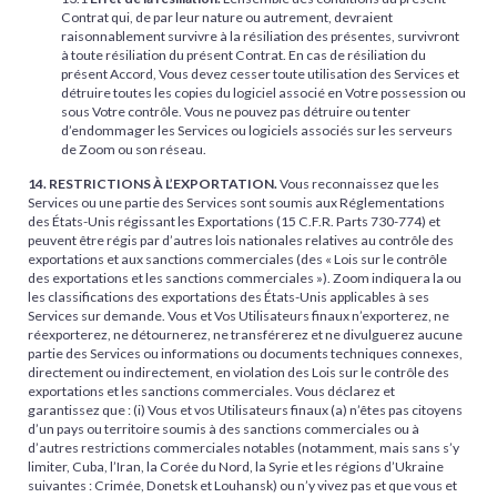
Contrat qui, de par leur nature ou autrement, devraient
raisonnablement survivre à la résiliation des présentes, survivront
à toute résiliation du présent Contrat. En cas de résiliation du
présent Accord, Vous devez cesser toute utilisation des Services et
détruire toutes les copies du logiciel associé en Votre possession ou
sous Votre contrôle. Vous ne pouvez pas détruire ou tenter
d’endommager les Services ou logiciels associés sur les serveurs
de Zoom ou son réseau.
14. RESTRICTIONS À L’EXPORTATION.
Vous reconnaissez que les
Services ou une partie des Services sont soumis aux Réglementations
des États-Unis régissant les Exportations (15 C.F.R. Parts 730-774) et
peuvent être régis par d’autres lois nationales relatives au contrôle des
exportations et aux sanctions commerciales (des « Lois sur le contrôle
des exportations et les sanctions commerciales »). Zoom indiquera la ou
les classifications des exportations des États-Unis applicables à ses
Services sur demande. Vous et Vos Utilisateurs finaux n’exporterez, ne
réexporterez, ne détournerez, ne transférerez et ne divulguerez aucune
partie des Services ou informations ou documents techniques connexes,
directement ou indirectement, en violation des Lois sur le contrôle des
exportations et les sanctions commerciales. Vous déclarez et
garantissez que : (i) Vous et vos Utilisateurs finaux (a) n’êtes pas citoyens
d’un pays ou territoire soumis à des sanctions commerciales ou à
d’autres restrictions commerciales notables (notamment, mais sans s’y
limiter, Cuba, l’Iran, la Corée du Nord, la Syrie et les régions d’Ukraine
suivantes : Crimée, Donetsk et Louhansk) ou n’y vivez pas et que vous et