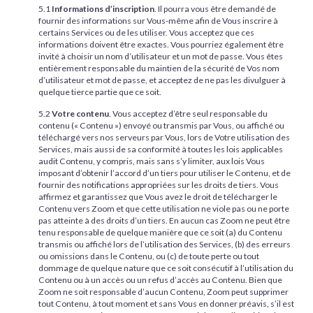
5.1
Informations d’inscription
. Il pourra vous être demandé de
fournir des informations sur Vous-même afin de Vous inscrire à
certains Services ou de les utiliser. Vous acceptez que ces
informations doivent être exactes. Vous pourriez également être
invité à choisir un nom d’utilisateur et un mot de passe. Vous êtes
entièrement responsable du maintien de la sécurité de Vos nom
d’utilisateur et mot de passe, et acceptez de ne pas les divulguer à
quelque tierce partie que ce soit.
5.2
Votre contenu
. Vous acceptez d’être seul responsable du
contenu (« Contenu ») envoyé ou transmis par Vous, ou affiché ou
téléchargé vers nos serveurs par Vous, lors de Votre utilisation des
Services, mais aussi de sa conformité à toutes les lois applicables
audit Contenu, y compris, mais sans s’y limiter, aux lois Vous
imposant d’obtenir l’accord d’un tiers pour utiliser le Contenu, et de
fournir des notifications appropriées sur les droits de tiers. Vous
affirmez et garantissez que Vous avez le droit de télécharger le
Contenu vers Zoom et que cette utilisation ne viole pas ou ne porte
pas atteinte à des droits d’un tiers. En aucun cas Zoom ne peut être
tenu responsable de quelque manière que ce soit (a) du Contenu
transmis ou affiché lors de l’utilisation des Services, (b) des erreurs
ou omissions dans le Contenu, ou (c) de toute perte ou tout
dommage de quelque nature que ce soit consécutif à l’utilisation du
Contenu ou à un accès ou un refus d’accès au Contenu. Bien que
Zoom ne soit responsable d’aucun Contenu, Zoom peut supprimer
tout Contenu, à tout moment et sans Vous en donner préavis, s’il est