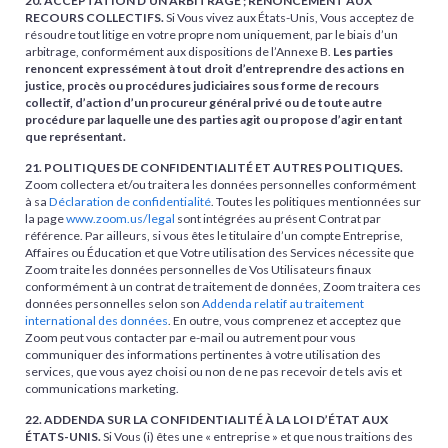
20. ACCEPTATION D’UN ARBITRAGE ; RENONCEMENT AUX
RECOURS COLLECTIFS.
Si Vous vivez aux États-Unis, Vous acceptez de
résoudre tout litige en votre propre nom uniquement, par le biais d’un
arbitrage, conformément aux dispositions de l’Annexe B.
Les parties
renoncent expressément à tout droit d’entreprendre des actions en
justice, procès ou procédures judiciaires sous forme de recours
collectif, d’action d’un procureur général privé ou de toute autre
procédure par laquelle une des parties agit ou propose d’agir en tant
que représentant.
21. POLITIQUES DE CONFIDENTIALITÉ ET AUTRES POLITIQUES.
Zoom collectera et/ou traitera les données personnelles conformément
à sa
Déclaration de confidentialité
. Toutes les politiques mentionnées sur
la page
www.zoom.us/legal
sont intégrées au présent Contrat par
référence. Par ailleurs, si vous êtes le titulaire d’un compte Entreprise,
Affaires ou Éducation et que Votre utilisation des Services nécessite que
Zoom traite les données personnelles de Vos Utilisateurs finaux
conformément à un contrat de traitement de données, Zoom traitera ces
données personnelles selon son
Addenda relatif au traitement
international des données
. En outre, vous comprenez et acceptez que
Zoom peut vous contacter par e-mail ou autrement pour vous
communiquer des informations pertinentes à votre utilisation des
services, que vous ayez choisi ou non de ne pas recevoir de tels avis et
communications marketing.
22. ADDENDA SUR LA CONFIDENTIALITÉ À LA LOI D’ÉTAT AUX
ÉTATS-UNIS.
Si Vous (i) êtes une « entreprise » et que nous traitions des