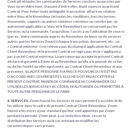
Contrat) et toutes les commandes de Services conclues ou passées par
Vous ou en Votre nom, chacune d’entre elles étant soumise au présent
Contrat. Pour éviter toute ambiguïté, transaction, affaire ou relation
entre Vous et le Revendeur (et toutes les conditions, tous les termes,
documents, supports ou autres contenus convenus ou conclus par, ou
autrement applicables à, Vous et le Revendeur) ne concernant pas les
Services ou la commande, l’acquisition, l’accès à ou l’utilisation de ceux-ci
(par ex., Votre commande auprès du Revendeur de biens ou de services
autres que les Services Zoom) (chaque transaction, document, etc., un
« Contrat extérieur ») ne relèvera pas du champ d’application du Contrat
Client-Revendeur, et le présent Contrat ne régira pas et ne s’appliquera
pas à un tel Contrat extérieur. La personne qui accepte le présent Contrat
déclare et garantit à Zoom et au Revendeur qu’elle a le pouvoir de se lier,
ou de lier l’entité qu’elle représente, au Contrat Client-Revendeur et aux
présentes. SI LADITE PERSONNE N’A PAS CE POUVOIR OU N’EST PAS
D’ACCORD AVEC LES PRÉSENTES, ELLE NE DOIT PAS ACCEPTER LE
PRÉSENT CONTRAT, PASSER DE COMMANDE NI COMMANDER OU
UTILISER LES SERVICES NI Y ACCÉDER, NI AUTORISER OU PERMETTRE À
TOUTE AUTRE PERSONNE DE LE FAIRE.
4. SERVICES.
Zoom fournit les Services et vous permet d’y accéder et de
les utiliser dans le cadre du présent Contrat Client-Revendeur. Zoom
fournira les mises à jour standard qui leur sont apportées par Zoom
pendant la période. Zoom peut, à sa seule discrétion, cesser la
distribution des Services ou le cas échéant en modifier les
caractéristiques sans préavis.