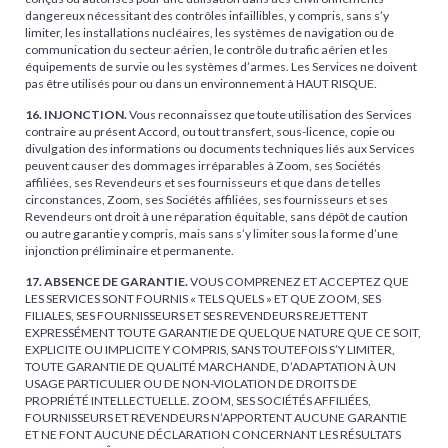
dangereux nécessitant des contrôles infaillibles, y compris, sans s’y
limiter, les installations nucléaires, les systèmes de navigation ou de
communication du secteur aérien, le contrôle du trafic aérien et les
équipements de survie ou les systèmes d’armes. Les Services ne doivent
pas être utilisés pour ou dans un environnement à HAUT RISQUE.
16. INJONCTION.
Vous reconnaissez que toute utilisation des Services
contraire au présent Accord, ou tout transfert, sous-licence, copie ou
divulgation des informations ou documents techniques liés aux Services
peuvent causer des dommages irréparables à Zoom, ses Sociétés
affiliées, ses Revendeurs et ses fournisseurs et que dans de telles
circonstances, Zoom, ses Sociétés affiliées, ses fournisseurs et ses
Revendeurs ont droit à une réparation équitable, sans dépôt de caution
ou autre garantie y compris, mais sans s’y limiter sous la forme d’une
injonction préliminaire et permanente.
17. ABSENCE DE GARANTIE.
VOUS COMPRENEZ ET ACCEPTEZ QUE
LES SERVICES SONT FOURNIS « TELS QUELS » ET QUE ZOOM, SES
FILIALES, SES FOURNISSEURS ET SES REVENDEURS REJETTENT
EXPRESSÉMENT TOUTE GARANTIE DE QUELQUE NATURE QUE CE SOIT,
EXPLICITE OU IMPLICITE Y COMPRIS, SANS TOUTEFOIS S’Y LIMITER,
TOUTE GARANTIE DE QUALITÉ MARCHANDE, D’ADAPTATION À UN
USAGE PARTICULIER OU DE NON-VIOLATION DE DROITS DE
PROPRIÉTÉ INTELLECTUELLE. ZOOM, SES SOCIÉTÉS AFFILIÉES,
FOURNISSEURS ET REVENDEURS N’APPORTENT AUCUNE GARANTIE
ET NE FONT AUCUNE DÉCLARATION CONCERNANT LES RÉSULTATS