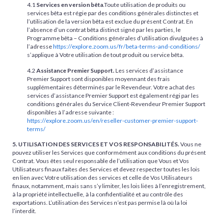
4.1
Services en version bêta
.Toute utilisation de produits ou
services bêta est régie par des conditions générales distinctes et
l’utilisation de la version bêta est exclue du présent Contrat. En
l’absence d’un contrat bêta distinct signé par les parties, le
Programme bêta – Conditions générales d’utilisation divulguées à
l’adresse
https://explore.zoom.us/fr/beta-terms-and-conditions/
s’applique à Votre utilisation de tout produit ou service bêta.
4.2
Assistance Premier Support.
Les services d’assistance
Premier Support sont disponibles moyennant des frais
supplémentaires déterminés par le Revendeur. Votre achat des
services d’assistance Premier Support est également régi par les
conditions générales du Service Client-Revendeur Premier Support
disponibles à l’adresse suivante :
https://explore.zoom.us/en/reseller-customer-premier-support-
terms/
5. UTILISATION DES SERVICES ET VOS RESPONSABILITÉS.
Vous ne
pouvez utiliser les Services que conformément aux conditions du présent
Contrat. Vous êtes seul responsable de l’utilisation que Vous et Vos
Utilisateurs finaux faites des Services et devez respecter toutes les lois
en lien avec Votre utilisation des services et celle de Vos Utilisateurs
finaux, notamment, mais sans s’y limiter, les lois liées à l’enregistrement,
à la propriété intellectuelle, à la confidentialité et au contrôle des
exportations. L’utilisation des Services n’est pas permise là où la loi
l’interdit.