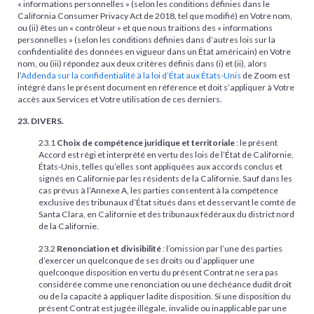
« informations personnelles » (selon les conditions définies dans le
California Consumer Privacy Act de 2018, tel que modifié) en Votre nom,
ou (ii) êtes un « contrôleur » et que nous traitions des « informations
personnelles » (selon les conditions définies dans d’autres lois sur la
confidentialité des données en vigueur dans un État américain) en Votre
nom, ou (iii) répondez aux deux critères définis dans (i) et (ii), alors
l’
Addenda sur la confidentialité à la loi d’État aux États-Unis
de Zoom est
intégré dans le présent document en référence et doit s’appliquer à Votre
accès aux Services et Votre utilisation de ces derniers.
23. DIVERS.
23.1
Choix de compétence juridique et territoriale
: le présent
Accord est régi et interprété en vertu des lois de l’État de Californie,
États-Unis, telles qu’elles sont appliquées aux accords conclus et
signés en Californie par les résidents de la Californie. Sauf dans les
cas prévus à l’Annexe A, les parties consentent à la compétence
exclusive des tribunaux d’État situés dans et desservant le comté de
Santa Clara, en Californie et des tribunaux fédéraux du district nord
de la Californie.
23.2
Renonciation et divisibilité
: l’omission par l’une des parties
d’exercer un quelconque de ses droits ou d’appliquer une
quelconque disposition en vertu du présent Contrat ne sera pas
considérée comme une renonciation ou une déchéance dudit droit
ou de la capacité à appliquer ladite disposition. Si une disposition du
présent Contrat est jugée illégale, invalide ou inapplicable par une