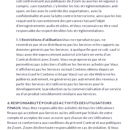
soit contrevenant aux politiques de Zoom ou aux lois en vigueur y
compris, sans toutefois s’y limiter les lois et réglementations anti-
spam, en lien avec le contrôle des exportations, avec la
confidentialité et avec la lutte contre le terrorisme, ainsi que les lois
requérant le consentement des personnes faisant l’objet
d’enregistrements audio et vidéo, et Vous reconnaissez être seul
responsable du respect desdites lois et réglementations.
5.5
Restrictions d’utilisation
.Vous ne reproduirez pas, ne
revendrez pas et ne distribuerez pas les Services ni les rapports ou
données générés par les Services, à quelque fin que ce soit, sauf si
Vous avez été expressément autorisé à le faire en vertu d’un
Contrat distinct avec Zoom. Vous ne proposerez pas et ne
permettrez pas à des tiers d’utiliser les Services achetés par Vous,
n’afficherez pas les Services ou tout Contenu obtenu depuis un
Service (sauf le Contenu créé par Vous) sur un site Web ni ne les
publierez autrement, ne générerez pas autrement des revenus à
partir des Services et n’utiliserez pas les Services pour le
développement, la production ou la commercialisation d’un service
ou d’un produit sensiblement similaire aux Services.
6. RESPONSABILITÉ POUR LES ACTIVITÉS DES UTILISATEURS
FINAUX.
Vous êtes responsable des activités de tous les Utilisateurs
finaux qui accèdent aux Services ou les utilisent par le biais de votre
compte et acceptez de vous assurer que chacun de ces Utilisateurs
finaux se conformera aux conditions du présent Contrat et aux politiques
de Zoom. Zoom décline toute responsabilité en cas de violation. Si Vous