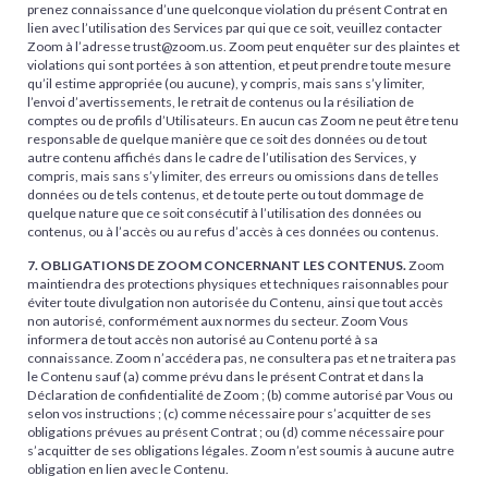
prenez connaissance d’une quelconque violation du présent Contrat en
lien avec l’utilisation des Services par qui que ce soit, veuillez contacter
Zoom à l’adresse trust@zoom.us. Zoom peut enquêter sur des plaintes et
violations qui sont portées à son attention, et peut prendre toute mesure
qu’il estime appropriée (ou aucune), y compris, mais sans s’y limiter,
l’envoi d’avertissements, le retrait de contenus ou la résiliation de
comptes ou de profils d’Utilisateurs. En aucun cas Zoom ne peut être tenu
responsable de quelque manière que ce soit des données ou de tout
autre contenu affichés dans le cadre de l’utilisation des Services, y
compris, mais sans s’y limiter, des erreurs ou omissions dans de telles
données ou de tels contenus, et de toute perte ou tout dommage de
quelque nature que ce soit consécutif à l’utilisation des données ou
contenus, ou à l’accès ou au refus d’accès à ces données ou contenus.
7. OBLIGATIONS DE ZOOM CONCERNANT LES CONTENUS.
Zoom
maintiendra des protections physiques et techniques raisonnables pour
éviter toute divulgation non autorisée du Contenu, ainsi que tout accès
non autorisé, conformément aux normes du secteur. Zoom Vous
informera de tout accès non autorisé au Contenu porté à sa
connaissance. Zoom n’accédera pas, ne consultera pas et ne traitera pas
le Contenu sauf (a) comme prévu dans le présent Contrat et dans la
Déclaration de confidentialité de Zoom ; (b) comme autorisé par Vous ou
selon vos instructions ; (c) comme nécessaire pour s’acquitter de ses
obligations prévues au présent Contrat ; ou (d) comme nécessaire pour
s’acquitter de ses obligations légales. Zoom n’est soumis à aucune autre
obligation en lien avec le Contenu.