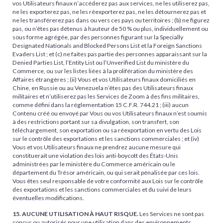
vos Utilisateurs finaux n’accéderez pas aux services, ne les utiliserez pas,
ne les exporterez pas, ne les réexporterez pas, ne les détournerez pas et
ne les transférerez pas dans ou vers ces pays ou territoires ; (b) ne figurez
pas, ou n’êtes pas détenus à hauteur de 50 % ou plus, individuellement ou
sous forme agrégée, par des personnes figurant sur la Specially
Designated Nationals and Blocked Persons List et la Foreign Sanctions
Evaders List ; et (c) ne faites pas partie des personnes apparaissant sur la
Denied Parties List, l’Entity List ou l’Unverified List du ministère du
Commerce, ou sur les listes liées à la prolifération du ministère des
Affaires étrangères ; (ii) Vous et vos Utilisateurs finaux domiciliés en
Chine, en Russie ou au Venezuela n’êtes pas des Utilisateurs finaux
militaires et n’utiliserez pas les Services de Zoom à des fins militaires,
comme défini dans la réglementation 15 C.F.R. 744.21 ; (iii) aucun
Contenu créé ou envoyé par Vous ou vos Utilisateurs finaux n’est soumis
à des restrictions portant sur sa divulgation, son transfert, son
téléchargement, son exportation ou sa réexportation en vertu des Lois
sur le contrôle des exportations et les sanctions commerciales ; et (iv)
Vous et vos Utilisateurs finaux ne prendrez aucune mesure qui
constituerait une violation des lois anti-boycott des États-Unis
administrées par le ministère du Commerce américain ou le
département du Trésor américain, ou qui serait pénalisée par ces lois.
Vous êtes seul responsable de votre conformité aux Lois sur le contrôle
des exportations et les sanctions commerciales et du suivi de leurs
éventuelles modifications.
15. AUCUNE UTILISATION À HAUT RISQUE.
Les Services ne sont pas
conçus ou autorisés pour une utilisation dans des environnements