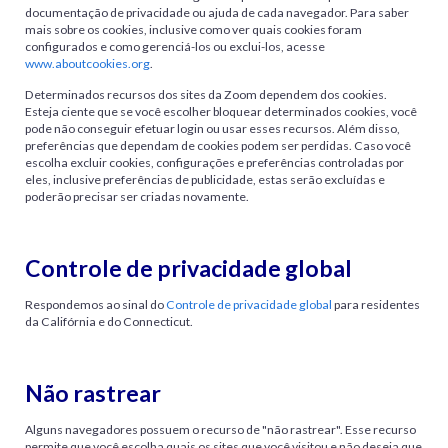
documentação de privacidade ou ajuda de cada navegador. Para saber
mais sobre os cookies, inclusive como ver quais cookies foram
configurados e como gerenciá-los ou exclui-los, acesse
www.aboutcookies.org
.
Determinados recursos dos sites da Zoom dependem dos cookies.
Esteja ciente que se você escolher bloquear determinados cookies, você
pode não conseguir efetuar login ou usar esses recursos. Além disso,
preferências que dependam de cookies podem ser perdidas. Caso você
escolha excluir cookies, configurações e preferências controladas por
eles, inclusive preferências de publicidade, estas serão excluídas e
poderão precisar ser criadas novamente.
Controle de privacidade global
Respondemos ao sinal do
Controle de privacidade global
para residentes
da Califórnia e do Connecticut.
Não rastrear
Alguns navegadores possuem o recurso de "não rastrear". Esse recurso
permite que você escolha quais os sites que você visitou e não deseja que