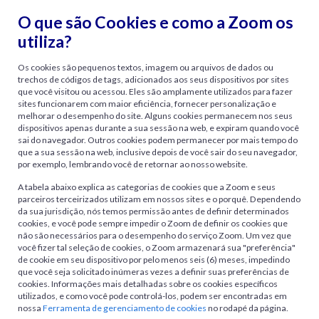
O que são Cookies e como a Zoom os
utiliza?
Os cookies são pequenos textos, imagem ou arquivos de dados ou
trechos de códigos de tags, adicionados aos seus dispositivos por sites
que você visitou ou acessou. Eles são amplamente utilizados para fazer
sites funcionarem com maior eficiência, fornecer personalização e
melhorar o desempenho do site. Alguns cookies permanecem nos seus
dispositivos apenas durante a sua sessão na web, e expiram quando você
sai do navegador. Outros cookies podem permanecer por mais tempo do
que a sua sessão na web, inclusive depois de você sair do seu navegador,
por exemplo, lembrando você de retornar ao nosso website.
A tabela abaixo explica as categorias de cookies que a Zoom e seus
parceiros terceirizados utilizam em nossos sites e o porquê. Dependendo
da sua jurisdição, nós temos permissão antes de definir determinados
cookies, e você pode sempre impedir o Zoom de definir os cookies que
não são necessários para o desempenho do serviço Zoom. Um vez que
você fizer tal seleção de cookies, o Zoom armazenará sua "preferência"
de cookie em seu dispositivo por pelo menos seis (6) meses, impedindo
que você seja solicitado inúmeras vezes a definir suas preferências de
cookies. Informações mais detalhadas sobre os cookies específicos
utilizados, e como você pode controlá-los, podem ser encontradas em
nossa
Ferramenta de gerenciamento de cookies
no rodapé da página.