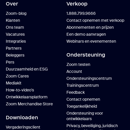
Over
Verkoop
Zoom-blog
1.888.799.9666
Klanten
Contact opnemen met verkoop
Ons team
Abonnementen en prijzen
Vacatures
Een demo aanvragen
Integraties
Webinars en evenementen
Partners
Ondersteuning
Beleggers
Pers
Zoom testen
Duurzaamheid en ESG
Account
Zoom Cares
Ondersteuningscentrum
Mediakit
Trainingscentrum
How-to-video's
Feedback
Ontwikkelaarsplatform
Contact opnemen
Zoom Merchandise Store
Toegankelijkheid
Ondersteuning voor
Downloaden
ontwikkelaars
Privacy, beveiliging, juridisch
Vergaderingsclient