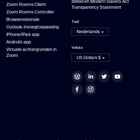
beleid en Modern Slavery Act
Zoom Rooms Client
Transparency Statement
Zoom Rooms Controller
Browserextensie
Taal
Outlook-invoegtoepassing
Nederlands
iPhone/iPad-app
Android-app
Valuta
Virtuele achtergronden in
Zoom
US Dollars $