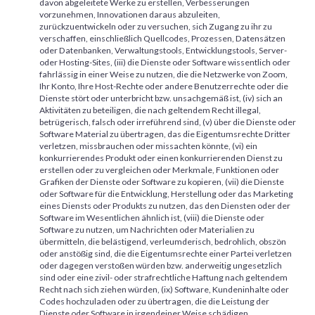
davon abgeleitete Werke zu erstellen, Verbesserungen
vorzunehmen, Innovationen daraus abzuleiten,
zurückzuentwickeln oder zu versuchen, sich Zugang zu ihr zu
verschaffen, einschließlich Quellcodes, Prozessen, Datensätzen
oder Datenbanken, Verwaltungstools, Entwicklungstools, Server-
oder Hosting-Sites, (iii) die Dienste oder Software wissentlich oder
fahrlässig in einer Weise zu nutzen, die die Netzwerke von Zoom,
Ihr Konto, Ihre Host-Rechte oder andere Benutzerrechte oder die
Dienste stört oder unterbricht bzw. unsachgemäß ist, (iv) sich an
Aktivitäten zu beteiligen, die nach geltendem Recht illegal,
betrügerisch, falsch oder irreführend sind, (v) über die Dienste oder
Software Material zu übertragen, das die Eigentumsrechte Dritter
verletzen, missbrauchen oder missachten könnte, (vi) ein
konkurrierendes Produkt oder einen konkurrierenden Dienst zu
erstellen oder zu vergleichen oder Merkmale, Funktionen oder
Grafiken der Dienste oder Software zu kopieren, (vii) die Dienste
oder Software für die Entwicklung, Herstellung oder das Marketing
eines Diensts oder Produkts zu nutzen, das den Diensten oder der
Software im Wesentlichen ähnlich ist, (viii) die Dienste oder
Software zu nutzen, um Nachrichten oder Materialien zu
übermitteln, die belästigend, verleumderisch, bedrohlich, obszön
oder anstößig sind, die die Eigentumsrechte einer Partei verletzen
oder dagegen verstoßen würden bzw. anderweitig ungesetzlich
sind oder eine zivil- oder strafrechtliche Haftung nach geltendem
Recht nach sich ziehen würden, (ix) Software, Kundeninhalte oder
Codes hochzuladen oder zu übertragen, die die Leistung der
Dienste oder Software in irgendeiner Weise schädigen,