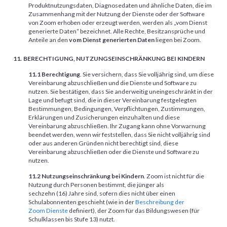
Produktnutzungsdaten, Diagnosedaten und ähnliche Daten, die im
Zusammenhang mit der Nutzung der Dienste oder der Software
von Zoom erhoben oder erzeugt werden, werden als „vom Dienst
generierte Daten“ bezeichnet. Alle Rechte, Besitzansprüche und
Anteile an den
vom Dienst generierten Daten
liegen bei Zoom.
BERECHTIGUNG, NUTZUNGSEINSCHRÄNKUNG BEI KINDERN
11.1 Berechtigung
. Sie versichern, dass Sie volljährig sind, um diese
Vereinbarung abzuschließen und die Dienste und Software zu
nutzen. Sie bestätigen, dass Sie anderweitig uneingeschränkt in der
Lage und befugt sind, die in dieser Vereinbarung festgelegten
Bestimmungen, Bedingungen, Verpflichtungen, Zustimmungen,
Erklärungen und Zusicherungen einzuhalten und diese
Vereinbarung abzuschließen. Ihr Zugang kann ohne Vorwarnung
beendet werden, wenn wir feststellen, dass Sie nicht volljährig sind
oder aus anderen Gründen nicht berechtigt sind, diese
Vereinbarung abzuschließen oder die Dienste und Software zu
nutzen.
11.2 Nutzungseinschränkung bei Kindern
. Zoom ist nicht für die
Nutzung durch Personen bestimmt, die jünger als
sechzehn (16) Jahre sind, sofern dies nicht über einen
Schulabonnenten geschieht (wie in der
Beschreibung der
Zoom Dienste
definiert), der Zoom für das Bildungswesen (für
Schulklassen bis Stufe 13) nutzt.