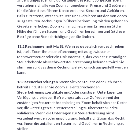
anders angegeben und durch geltendes Recht vorgeschrieben,
verstehen sich alle von Zoom angegebenen Preise und Gebühren
für die Dienste auf Ihrem Konto exklusive Steuern und Gebühren.
Falls zutreffend, werden Steuern und Gebühren auf den von Zoom
ausgestellten Rechnungen in Übereinstimmung mit den geltenden
Gesetzen erhoben. Zoom kann nach eigenem Ermessen (i) die
Höhe der fälligen Steuern und Gebühren berechnen und (ii) diese
Beträge ohne Benachrichtigung an Sie ändern.
13.2 Rechnungen mit MwSt
. Wenn es gesetzlich vorgeschrieben
ist, stellt Zoom Ihnen eine Rechnung mit ausgewiesener
Mehrwertsteuer oder ein Dokument aus, das von der zuständigen
Steuerbehörde als Mehrwertsteuerrechnung behandelt wird. Sie
stimmen zu, dass diese Rechnung elektronisch ausgestellt werden
kann.
13.3 Steuerbefreiungen
. Wenn Sie von Steuern oder Gebühren
befreit sind, stellen Sie Zoom alle entsprechenden
Steuerbefreiungszertifikate und/oder sonstigen Unterlagen zur
Verfügung, die diesen Befreiungsstatus zur Zufriedenheit der
zuständigen Steuerbehörden belegen. Zoom behält sich das Recht
vor, die Unterlagen zur Steuerbefreiung zu überprüfen und zu
validieren. Wenn die Unterlagen zur Steuerbefreiung nicht
vorgelegt werden oder ungültig sind, behält sich Zoom das Recht
vor, Ihnen die anfallenden Steuern und Gebühren in Rechnung zu
stellen.