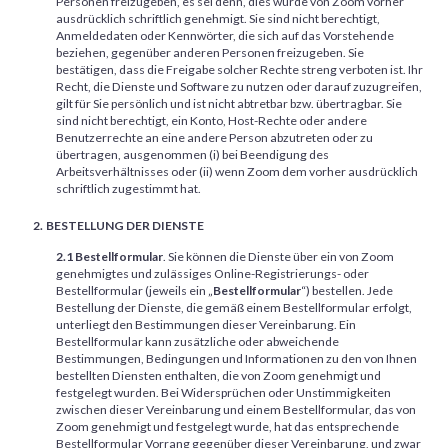
Personen freizugeben, es sei denn, dies wurde von Zoom vorher
ausdrücklich schriftlich genehmigt. Sie sind nicht berechtigt,
Anmeldedaten oder Kennwörter, die sich auf das Vorstehende
beziehen, gegenüber anderen Personen freizugeben. Sie
bestätigen, dass die Freigabe solcher Rechte streng verboten ist. Ihr
Recht, die Dienste und Software zu nutzen oder darauf zuzugreifen,
gilt für Sie persönlich und ist nicht abtretbar bzw. übertragbar. Sie
sind nicht berechtigt, ein Konto, Host-Rechte oder andere
Benutzerrechte an eine andere Person abzutreten oder zu
übertragen, ausgenommen (i) bei Beendigung des
Arbeitsverhältnisses oder (ii) wenn Zoom dem vorher ausdrücklich
schriftlich zugestimmt hat.
BESTELLUNG DER DIENSTE
2.1 Bestellformular
. Sie können die Dienste über ein von Zoom
genehmigtes und zulässiges Online-Registrierungs- oder
Bestellformular (jeweils ein „
Bestellformular
“) bestellen. Jede
Bestellung der Dienste, die gemäß einem Bestellformular erfolgt,
unterliegt den Bestimmungen dieser Vereinbarung. Ein
Bestellformular kann zusätzliche oder abweichende
Bestimmungen, Bedingungen und Informationen zu den von Ihnen
bestellten Diensten enthalten, die von Zoom genehmigt und
festgelegt wurden. Bei Widersprüchen oder Unstimmigkeiten
zwischen dieser Vereinbarung und einem Bestellformular, das von
Zoom genehmigt und festgelegt wurde, hat das entsprechende
Bestellformular Vorrang gegenüber dieser Vereinbarung, und zwar