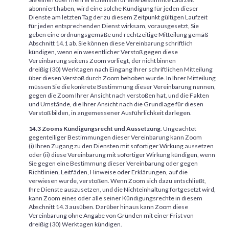
abonniert haben, wird eine solche Kündigung für jeden dieser
Dienste am letzten Tag der zu diesem Zeitpunkt gültigen Laufzeit
für jeden entsprechenden Dienst wirksam, vorausgesetzt, Sie
geben eine ordnungsgemäße und rechtzeitige Mitteilung gemäß
Abschnitt 14.1 ab. Sie können diese Vereinbarung schriftlich
kündigen, wenn ein wesentlicher Verstoß gegen diese
Vereinbarung seitens Zoom vorliegt, der nicht binnen
dreißig (30) Werktagen nach Eingang Ihrer schriftlichen Mitteilung
über diesen Verstoß durch Zoom behoben wurde. In Ihrer Mitteilung
müssen Sie die konkrete Bestimmung dieser Vereinbarung nennen,
gegen die Zoom Ihrer Ansicht nach verstoßen hat, und die Fakten
und Umstände, die Ihrer Ansicht nach die Grundlage für diesen
Verstoß bilden, in angemessener Ausführlichkeit darlegen.
14.3 Zooms Kündigungsrecht und Aussetzung
. Ungeachtet
gegenteiliger Bestimmungen dieser Vereinbarung kann Zoom
(i) Ihren Zugang zu den Diensten mit sofortiger Wirkung aussetzen
oder (ii) diese Vereinbarung mit sofortiger Wirkung kündigen, wenn
Sie gegen eine Bestimmung dieser Vereinbarung oder gegen
Richtlinien, Leitfäden, Hinweise oder Erklärungen, auf die
verwiesen wurde, verstoßen. Wenn Zoom sich dazu entschließt,
Ihre Dienste auszusetzen, und die Nichteinhaltung fortgesetzt wird,
kann Zoom eines oder alle seiner Kündigungsrechte in diesem
Abschnitt 14.3 ausüben. Darüber hinaus kann Zoom diese
Vereinbarung ohne Angabe von Gründen mit einer Frist von
dreißig (30) Werktagen kündigen.