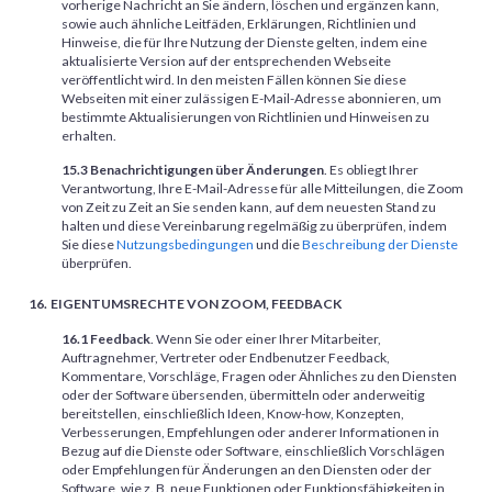
vorherige Nachricht an Sie ändern, löschen und ergänzen kann,
sowie auch ähnliche Leitfäden, Erklärungen, Richtlinien und
Hinweise, die für Ihre Nutzung der Dienste gelten, indem eine
aktualisierte Version auf der entsprechenden Webseite
veröffentlicht wird. In den meisten Fällen können Sie diese
Webseiten mit einer zulässigen E-Mail-Adresse abonnieren, um
bestimmte Aktualisierungen von Richtlinien und Hinweisen zu
erhalten.
15.3 Benachrichtigungen über Änderungen
. Es obliegt Ihrer
Verantwortung, Ihre E-Mail-Adresse für alle Mitteilungen, die Zoom
von Zeit zu Zeit an Sie senden kann, auf dem neuesten Stand zu
halten und diese Vereinbarung regelmäßig zu überprüfen, indem
Sie diese
Nutzungsbedingungen
und die
Beschreibung der Dienste
überprüfen.
EIGENTUMSRECHTE VON ZOOM, FEEDBACK
16.1 Feedback
. Wenn Sie oder einer Ihrer Mitarbeiter,
Auftragnehmer, Vertreter oder Endbenutzer Feedback,
Kommentare, Vorschläge, Fragen oder Ähnliches zu den Diensten
oder der Software übersenden, übermitteln oder anderweitig
bereitstellen, einschließlich Ideen, Know-how, Konzepten,
Verbesserungen, Empfehlungen oder anderer Informationen in
Bezug auf die Dienste oder Software, einschließlich Vorschlägen
oder Empfehlungen für Änderungen an den Diensten oder der
Software, wie z. B. neue Funktionen oder Funktionsfähigkeiten in