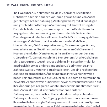
ZAHLUNGEN UND GEBÜHREN
12.1
Gebühren
. Sie stimmen zu, dass Zoom Ihre Kreditkarte,
Debitkarte oder eine andere von Ihnen gewählte und von Zoom
genehmigte Art der Zahlung („
Zahlungsweise
“) mit allen fälligen
und geschuldeten Beträge in Verbindung mit Ihrer Nutzung der
Dienste belasten kann, wie im entsprechenden Bestellformular
angegeben oder anderweitig von Ihnen oder für Sie über die
Dienste genutzt oder bestellt, einschließlich Einrichtungsgebühren,
einmaliger Gebühren, nicht wiederkehrender Gebühren,
Überschüssen, Gebühren pro Nutzung, Abonnementgebühren,
wiederkehrender Gebühren und aller anderen Gebühren und
Kosten, die mit den Diensten oder Ihrem Konto verbunden sind
(„
Gebühren
“). Gemäß Abschnitt 13 verstehen sich alle Gebühren
ohne Steuern und Gebühren, es sei denn, im Bestellformular ist
ausdrücklich etwas anderes angegeben. Sie stimmen zu, Ihre
Zahlungsweise umgehend zu aktualisieren, um eine rechtzeitige
Zahlung zu ermöglichen. Änderungen an Ihrer Zahlungsweise
haben keinen Einfluss auf die Gebühren, die Zoom an die von Ihnen
gewählte Zahlungsweise überweist, bevor es vernünftigerweise auf
Ihre Änderungen reagieren konnte. Darüber hinaus stimmen Sie zu,
dass Zoom alle aktualisierten Informationen zu Ihrer
Zahlungsweise, die von Ihrer Bank oder dem entsprechenden
Zahlungsnetzwerk zur Verfügung gestellt wurden, verwenden und
Ihre aktuelle bevorzugte Zahlungsweise mit den in seinem System
gespeicherten Angaben dieser Zahlungsweise belasten darf, selbst