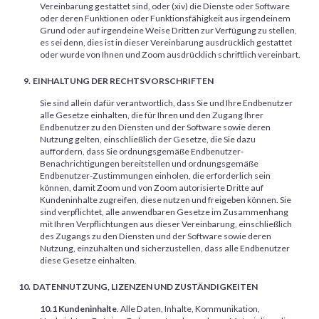
Vereinbarung gestattet sind, oder (xiv) die Dienste oder Software
oder deren Funktionen oder Funktionsfähigkeit aus irgendeinem
Grund oder auf irgendeine Weise Dritten zur Verfügung zu stellen,
es sei denn, dies ist in dieser Vereinbarung ausdrücklich gestattet
oder wurde von Ihnen und Zoom ausdrücklich schriftlich vereinbart.
EINHALTUNG DER RECHTSVORSCHRIFTEN
Sie sind allein dafür verantwortlich, dass Sie und Ihre Endbenutzer
alle Gesetze einhalten, die für Ihren und den Zugang Ihrer
Endbenutzer zu den Diensten und der Software sowie deren
Nutzung gelten, einschließlich der Gesetze, die Sie dazu
auffordern, dass Sie ordnungsgemäße Endbenutzer-
Benachrichtigungen bereitstellen und ordnungsgemäße
Endbenutzer-Zustimmungen einholen, die erforderlich sein
können, damit Zoom und von Zoom autorisierte Dritte auf
Kundeninhalte zugreifen, diese nutzen und freigeben können. Sie
sind verpflichtet, alle anwendbaren Gesetze im Zusammenhang
mit Ihren Verpflichtungen aus dieser Vereinbarung, einschließlich
des Zugangs zu den Diensten und der Software sowie deren
Nutzung, einzuhalten und sicherzustellen, dass alle Endbenutzer
diese Gesetze einhalten.
DATENNUTZUNG, LIZENZEN UND ZUSTÄNDIGKEITEN
10.1 Kundeninhalte
. Alle Daten, Inhalte, Kommunikation,