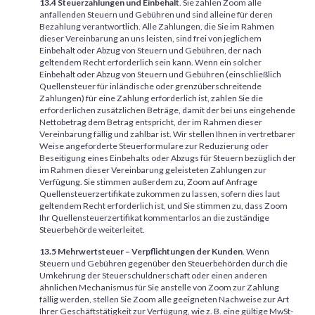
13.4 Steuerzahlungen und Einbehalt
. Sie zahlen Zoom alle
anfallenden Steuern und Gebühren und sind alleine für deren
Bezahlung verantwortlich. Alle Zahlungen, die Sie im Rahmen
dieser Vereinbarung an uns leisten, sind frei von jeglichem
Einbehalt oder Abzug von Steuern und Gebühren, der nach
geltendem Recht erforderlich sein kann. Wenn ein solcher
Einbehalt oder Abzug von Steuern und Gebühren (einschließlich
Quellensteuer für inländische oder grenzüberschreitende
Zahlungen) für eine Zahlung erforderlich ist, zahlen Sie die
erforderlichen zusätzlichen Beträge, damit der bei uns eingehende
Nettobetrag dem Betrag entspricht, der im Rahmen dieser
Vereinbarung fällig und zahlbar ist. Wir stellen Ihnen in vertretbarer
Weise angeforderte Steuerformulare zur Reduzierung oder
Beseitigung eines Einbehalts oder Abzugs für Steuern bezüglich der
im Rahmen dieser Vereinbarung geleisteten Zahlungen zur
Verfügung. Sie stimmen außerdem zu, Zoom auf Anfrage
Quellensteuerzertifikate zukommen zu lassen, sofern dies laut
geltendem Recht erforderlich ist, und Sie stimmen zu, dass Zoom
Ihr Quellensteuerzertifikat kommentarlos an die zuständige
Steuerbehörde weiterleitet.
13.5 Mehrwertsteuer – Verpflichtungen der Kunden
. Wenn
Steuern und Gebühren gegenüber den Steuerbehörden durch die
Umkehrung der Steuerschuldnerschaft oder einen anderen
ähnlichen Mechanismus für Sie anstelle von Zoom zur Zahlung
fällig werden, stellen Sie Zoom alle geeigneten Nachweise zur Art
Ihrer Geschäftstätigkeit zur Verfügung, wie z. B. eine gültige MwSt-