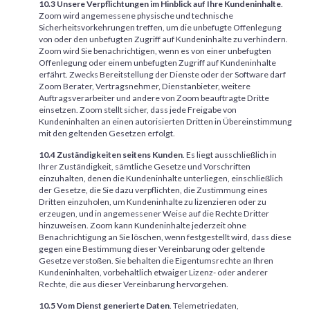
10.3 Unsere Verpflichtungen im Hinblick auf Ihre Kundeninhalte
.
Zoom wird angemessene physische und technische
Sicherheitsvorkehrungen treffen, um die unbefugte Offenlegung
von oder den unbefugten Zugriff auf Kundeninhalte zu verhindern.
Zoom wird Sie benachrichtigen, wenn es von einer unbefugten
Offenlegung oder einem unbefugten Zugriff auf Kundeninhalte
erfährt. Zwecks Bereitstellung der Dienste oder der Software darf
Zoom Berater, Vertragsnehmer, Dienstanbieter, weitere
Auftragsverarbeiter und andere von Zoom beauftragte Dritte
einsetzen. Zoom stellt sicher, dass jede Freigabe von
Kundeninhalten an einen autorisierten Dritten in Übereinstimmung
mit den geltenden Gesetzen erfolgt.
10.4 Zuständigkeiten seitens Kunden
. Es liegt ausschließlich in
Ihrer Zuständigkeit, sämtliche Gesetze und Vorschriften
einzuhalten, denen die Kundeninhalte unterliegen, einschließlich
der Gesetze, die Sie dazu verpflichten, die Zustimmung eines
Dritten einzuholen, um Kundeninhalte zu lizenzieren oder zu
erzeugen, und in angemessener Weise auf die Rechte Dritter
hinzuweisen. Zoom kann Kundeninhalte jederzeit ohne
Benachrichtigung an Sie löschen, wenn festgestellt wird, dass diese
gegen eine Bestimmung dieser Vereinbarung oder geltende
Gesetze verstoßen. Sie behalten die Eigentumsrechte an Ihren
Kundeninhalten, vorbehaltlich etwaiger Lizenz- oder anderer
Rechte, die aus dieser Vereinbarung hervorgehen.
10.5 Vom Dienst generierte Daten
. Telemetriedaten,