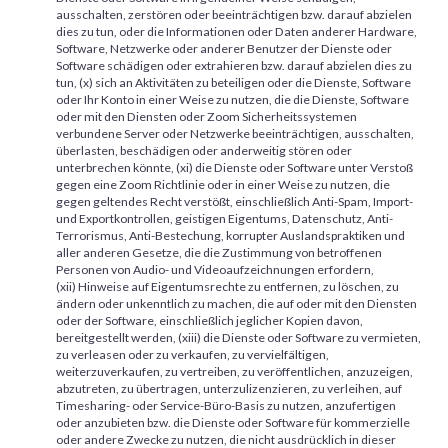
ausschalten, zerstören oder beeinträchtigen bzw. darauf abzielen
dies zu tun, oder die Informationen oder Daten anderer Hardware,
Software, Netzwerke oder anderer Benutzer der Dienste oder
Software schädigen oder extrahieren bzw. darauf abzielen dies zu
tun, (x) sich an Aktivitäten zu beteiligen oder die Dienste, Software
oder Ihr Konto in einer Weise zu nutzen, die die Dienste, Software
oder mit den Diensten oder Zoom Sicherheitssystemen
verbundene Server oder Netzwerke beeinträchtigen, ausschalten,
überlasten, beschädigen oder anderweitig stören oder
unterbrechen könnte, (xi) die Dienste oder Software unter Verstoß
gegen eine Zoom Richtlinie oder in einer Weise zu nutzen, die
gegen geltendes Recht verstößt, einschließlich Anti-Spam, Import-
und Exportkontrollen, geistigen Eigentums, Datenschutz, Anti-
Terrorismus, Anti-Bestechung, korrupter Auslandspraktiken und
aller anderen Gesetze, die die Zustimmung von betroffenen
Personen von Audio- und Videoaufzeichnungen erfordern,
(xii) Hinweise auf Eigentumsrechte zu entfernen, zu löschen, zu
ändern oder unkenntlich zu machen, die auf oder mit den Diensten
oder der Software, einschließlich jeglicher Kopien davon,
bereitgestellt werden, (xiii) die Dienste oder Software zu vermieten,
zu verleasen oder zu verkaufen, zu vervielfältigen,
weiterzuverkaufen, zu vertreiben, zu veröffentlichen, anzuzeigen,
abzutreten, zu übertragen, unterzulizenzieren, zu verleihen, auf
Timesharing- oder Service-Büro-Basis zu nutzen, anzufertigen
oder anzubieten bzw. die Dienste oder Software für kommerzielle
oder andere Zwecke zu nutzen, die nicht ausdrücklich in dieser