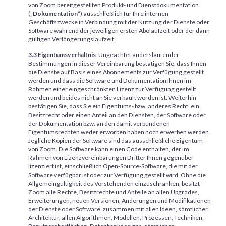
von Zoom bereitgestellten Produkt- und Dienstdokumentation
(„
Dokumentation
“) ausschließlich für Ihre internen
Geschäftszwecke in Verbindung mit der Nutzung der Dienste oder
Software während der jeweiligen ersten Abolaufzeit oder der dann
gültigen Verlängerungslaufzeit.
3.3 Eigentumsverhältnis
. Ungeachtet anderslautender
Bestimmungen in dieser Vereinbarung bestätigen Sie, dass Ihnen
die Dienste auf Basis eines Abonnements zur Verfügung gestellt
werden und dass die Software und Dokumentation Ihnen im
Rahmen einer eingeschränkten Lizenz zur Verfügung gestellt
werden und beides nicht an Sie verkauft worden ist. Weiterhin
bestätigen Sie, dass Sie ein Eigentums- bzw. anderes Recht, ein
Besitzrecht oder einen Anteil an den Diensten, der Software oder
der Dokumentation bzw. an den damit verbundenen
Eigentumsrechten weder erworben haben noch erwerben werden.
Jegliche Kopien der Software sind das ausschließliche Eigentum
von Zoom. Die Software kann einen Code enthalten, der im
Rahmen von Lizenzvereinbarungen Dritter Ihnen gegenüber
lizenziert ist, einschließlich Open-Source-Software, die mit der
Software verfügbar ist oder zur Verfügung gestellt wird. Ohne die
Allgemeingültigkeit des Vorstehenden einzuschränken, besitzt
Zoom alle Rechte, Besitzrechte und Anteile an allen Upgrades,
Erweiterungen, neuen Versionen, Änderungen und Modifikationen
der Dienste oder Software, zusammen mit allen Ideen, sämtlicher
Architektur, allen Algorithmen, Modellen, Prozessen, Techniken,