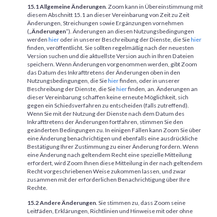
15.1 Allgemeine Änderungen
. Zoom kann in Übereinstimmung mit
diesem Abschnitt 15.1 an dieser Vereinbarung von Zeit zu Zeit
Änderungen, Streichungen sowie Ergänzungen vornehmen
(„
Änderungen
“). Änderungen an diesen Nutzungsbedingungen
werden
hier
oder in unserer Beschreibung der Dienste, die Sie
hier
finden, veröffentlicht. Sie sollten regelmäßig nach der neuesten
Version suchen und die aktuellste Version auch in Ihren Dateien
speichern. Wenn Änderungen vorgenommen werden, gibt Zoom
das Datum des Inkrafttretens der Änderungen oben in den
Nutzungsbedingungen, die Sie
hier
finden, oder in unserer
Beschreibung der Dienste, die Sie
hier
finden, an. Änderungen an
dieser Vereinbarung schaffen keine erneute Möglichkeit, sich
gegen ein Schiedsverfahren zu entscheiden (falls zutreffend).
Wenn Sie mit der Nutzung der Dienste nach dem Datum des
Inkrafttretens der Änderungen fortfahren, stimmen Sie den
geänderten Bedingungen zu. In einigen Fällen kann Zoom Sie über
eine Änderung benachrichtigen und ebenfalls eine ausdrückliche
Bestätigung Ihrer Zustimmung zu einer Änderung fordern. Wenn
eine Änderung nach geltendem Recht eine spezielle Mitteilung
erfordert, wird Zoom Ihnen diese Mitteilung in der nach geltendem
Recht vorgeschriebenen Weise zukommen lassen, und zwar
zusammen mit der erforderlichen Benachrichtigung über Ihre
Rechte.
15.2 Andere Änderungen
. Sie stimmen zu, dass Zoom seine
Leitfäden, Erklärungen, Richtlinien und Hinweise mit oder ohne