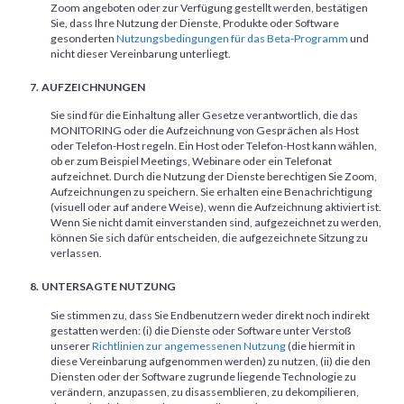
Zoom angeboten oder zur Verfügung gestellt werden, bestätigen
Sie, dass Ihre Nutzung der Dienste, Produkte oder Software
gesonderten
Nutzungsbedingungen für das Beta-Programm
und
nicht dieser Vereinbarung unterliegt.
AUFZEICHNUNGEN
Sie sind für die Einhaltung aller Gesetze verantwortlich, die das
MONITORING oder die Aufzeichnung von Gesprächen als Host
oder Telefon-Host regeln. Ein Host oder Telefon-Host kann wählen,
ob er zum Beispiel Meetings, Webinare oder ein Telefonat
aufzeichnet. Durch die Nutzung der Dienste berechtigen Sie Zoom,
Aufzeichnungen zu speichern. Sie erhalten eine Benachrichtigung
(visuell oder auf andere Weise), wenn die Aufzeichnung aktiviert ist.
Wenn Sie nicht damit einverstanden sind, aufgezeichnet zu werden,
können Sie sich dafür entscheiden, die aufgezeichnete Sitzung zu
verlassen.
UNTERSAGTE NUTZUNG
Sie stimmen zu, dass Sie Endbenutzern weder direkt noch indirekt
gestatten werden: (i) die Dienste oder Software unter Verstoß
unserer
Richtlinien zur angemessenen Nutzung
(die hiermit in
diese Vereinbarung aufgenommen werden) zu nutzen, (ii) die den
Diensten oder der Software zugrunde liegende Technologie zu
verändern, anzupassen, zu disassemblieren, zu dekompilieren,