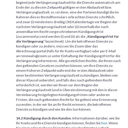
beginnt jede Verlängerungslaufzeit für die Dienste automatisch am
Ende der zu diesem Zeitpunkt gültigen ersten Abolaufzeit bzw.
Verlängerunglaufzeit, es sei denn, eine der Parteien kündigt die im
Rahmen dieses Bestellformulars erbrachten Dienste schriftlich,
und zwar (i) mindestens dreißig (30) Kalendertage vor Beginn der
nächsten Verlängerungslaufzeit oder (ii) innerhalb der nach
anwendbarem Recht vorgeschriebenen Kündigungsfrist
(zusammenfassend werden (i) und (ii) als die „
Kündigungsfrist für
die Verlängerung
“ bezeichnet). Um die betroffenen Dienste zu
kündigen oder zu ändern, müssen Sie Zoom über das
Abrechnungsportal (falls für Ihr Konto verfügbar) oder per E-Mail
an renewals@zoom.us unter Einhaltung der Kündigungsfrist für die
Verlängerung informieren. Alle gesetzlichen Rechte, die Ihnen nach
den geltenden Gesetzen zustehen können, um Ihre Dienste zu
einem früheren Zeitpunkt während der ersten Abolaufzeit oder
einer bestimmten Verlängerungslaufzeit zu kündigen, bleiben von
dieser Klausel unberührt, und falls dies nach geltendem Recht
erforderlich ist, werden wir Ihnen vor dem Beginn der
Verlängerungslaufzeit (und in Übereinstimmung mit den in dieser
Vereinbarung festgelegten Kündigungsfristen oder anderen
Fristen, die nach geltendem Recht für Sie gelten) eine Erinnerung
zusenden, in der wir Sie an Ihr Recht erinnern, die betroffenen
Dienste zu kündigen und wie Sie dies tun können.
14.2 Kündigung durch den Kunden
. Informationen darüber, wie Sie
Ihr Konto und Ihre Dienste kündigen können, finden Sie
hier
. Wenn
Sie einen oder mehrere Dienste für eine bestimmte Laufzeit