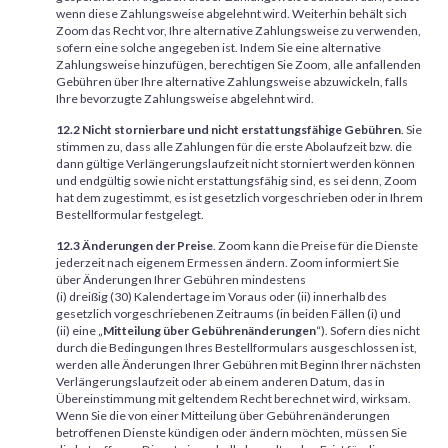
wenn diese Zahlungsweise abgelehnt wird. Weiterhin behält sich
Zoom das Recht vor, Ihre alternative Zahlungsweise zu verwenden,
sofern eine solche angegeben ist. Indem Sie eine alternative
Zahlungsweise hinzufügen, berechtigen Sie Zoom, alle anfallenden
Gebühren über Ihre alternative Zahlungsweise abzuwickeln, falls
Ihre bevorzugte Zahlungsweise abgelehnt wird.
12.2
Nicht stornierbare und nicht erstattungsfähige Gebühren
. Sie
stimmen zu, dass alle Zahlungen für die erste Abolaufzeit bzw. die
dann gültige Verlängerungslaufzeit nicht storniert werden können
und endgültig sowie nicht erstattungsfähig sind, es sei denn, Zoom
hat dem zugestimmt, es ist gesetzlich vorgeschrieben oder in Ihrem
Bestellformular festgelegt.
12.3
Änderungen der Preise
. Zoom kann die Preise für die Dienste
jederzeit nach eigenem Ermessen ändern. Zoom informiert Sie
über Änderungen Ihrer Gebühren mindestens
(i) dreißig (30) Kalendertage im Voraus oder (ii) innerhalb des
gesetzlich vorgeschriebenen Zeitraums (in beiden Fällen (i) und
(ii) eine „
Mitteilung über Gebührenänderungen
“). Sofern dies nicht
durch die Bedingungen Ihres Bestellformulars ausgeschlossen ist,
werden alle Änderungen Ihrer Gebühren mit Beginn Ihrer nächsten
Verlängerungslaufzeit oder ab einem anderen Datum, das in
Übereinstimmung mit geltendem Recht berechnet wird, wirksam.
Wenn Sie die von einer Mitteilung über Gebührenänderungen
betroffenen Dienste kündigen oder ändern möchten, müssen Sie