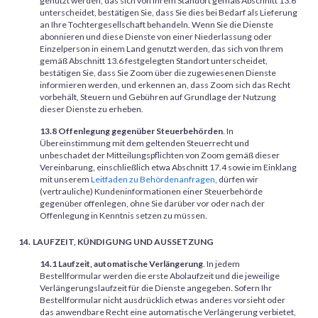
genutzt werden, das sich von Ihrem Standort gemäß Abschnitt 13.6
unterscheidet, bestätigen Sie, dass Sie dies bei Bedarf als Lieferung
an Ihre Tochtergesellschaft behandeln. Wenn Sie die Dienste
abonnieren und diese Dienste von einer Niederlassung oder
Einzelperson in einem Land genutzt werden, das sich von Ihrem
gemäß Abschnitt 13.6 festgelegten Standort unterscheidet,
bestätigen Sie, dass Sie Zoom über die zugewiesenen Dienste
informieren werden, und erkennen an, dass Zoom sich das Recht
vorbehält, Steuern und Gebühren auf Grundlage der Nutzung
dieser Dienste zu erheben.
13.8 Offenlegung gegenüber Steuerbehörden
. In
Übereinstimmung mit dem geltenden Steuerrecht und
unbeschadet der Mitteilungspflichten von Zoom gemäß dieser
Vereinbarung, einschließlich etwa Abschnitt 17.4 sowie im Einklang
mit unserem
Leitfaden zu Behördenanfragen
, dürfen wir
(vertrauliche) Kundeninformationen einer Steuerbehörde
gegenüber offenlegen, ohne Sie darüber vor oder nach der
Offenlegung in Kenntnis setzen zu müssen.
LAUFZEIT, KÜNDIGUNG UND AUSSETZUNG
14.1 Laufzeit, automatische Verlängerung
. In jedem
Bestellformular werden die erste Abolaufzeit und die jeweilige
Verlängerungslaufzeit für die Dienste angegeben. Sofern Ihr
Bestellformular nicht ausdrücklich etwas anderes vorsieht oder
das anwendbare Recht eine automatische Verlängerung verbietet,