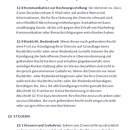
12.8 Kommunikation zur Rechnungsstellung
. Sie stimmen zu, dass
Zoom Sie jederzeit per E-Mail oder auf andere Weise mit
Informationen, die für Ihre Nutzung der Dienste relevant sind,
einschließlich Abrechnungsmitteilungen, kontaktieren kann,
unabhängig davon, ob Sie sich gegen den Erhalt von Marketing-
Kommunikation oder Benachrichtigungen entschieden haben.
12.9 Rücktritt, Bedenkzeit
. Wenn Ihnen nach geltendem Recht
eine Frist zur Kündigung Ihrer Dienste auf Grundlage eines
Rücktrittsrechts oder einer Bedenkzeit zusteht, können Sie die
Kündigung der betroffenen Dienste in Übereinstimmung mit
geltendem Recht fordern und erhalten gegebenenfalls eine
anteilige Rückerstattung aller im Voraus bezahlten und nicht in
Anspruch genommenen Gebühren. Wenn die Dienste vor einer
Rücktritts- oder Bedenkzeit beginnen oder Sie Ihre Dienste nicht
während des Rücktrittsrechts oder der Bedenkzeit kündigen,
bestätigen Sie, dass Sie alle Kündigungsrechte gemäß diesem
Abschnitt 12.9 verlieren. Keine Bestimmung in diesem
Abschnitt 12.9 ist dazu bestimmt, Ihre Rechte einzuschränken oder
auszuschließen, die nach geltendem Recht nicht eingeschränkt
oder ausgeschlossen werden können.
STEUERN
13.1 Steuern und Gebühren
. Sofern von Zoom nicht ausdrücklich