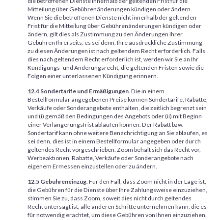
die betroffenen Dienste innerhalb der geltenden Frist für die
Mitteilung über Gebührenänderungen kündigen oder ändern.
Wenn Sie die betroffenen Dienste nicht innerhalb der geltenden
Frist für die Mitteilung über Gebührenänderungen kündigen oder
ändern, gilt dies als Zustimmung zu den Änderungen Ihrer
Gebühren Ihrerseits, es sei denn, Ihre ausdrückliche Zustimmung
zu diesen Änderungen ist nach geltendem Recht erforderlich. Falls
dies nach geltendem Recht erforderlich ist, werden wir Sie an Ihr
Kündigungs- und Änderungsrecht, die geltenden Fristen sowie die
Folgen einer unterlassenen Kündigung erinnern.
12.4 Sondertarife und Ermäßigungen
. Die in einem
Bestellformular angegebenen Preise können Sondertarife, Rabatte,
Verkäufe oder Sonderangebote enthalten, die zeitlich begrenzt sein
und (i) gemäß den Bedingungen des Angebots oder (ii) mit Beginn
einer Verlängerungsfrist ablaufen können. Der Rabatt bzw.
Sondertarif kann ohne weitere Benachrichtigung an Sie ablaufen, es
sei denn, dies ist in einem Bestellformular angegeben oder durch
geltendes Recht vorgeschrieben. Zoom behält sich das Recht vor,
Werbeaktionen, Rabatte, Verkäufe oder Sonderangebote nach
eigenem Ermessen einzustellen oder zu ändern.
12.5
Gebühreneinzug
. Für den Fall, dass Zoom nicht in der Lage ist,
die Gebühren für die Dienste über Ihre Zahlungsweise einzuziehen,
stimmen Sie zu, dass Zoom, soweit dies nicht durch geltendes
Recht untersagt ist, alle anderen Schritte unternehmen kann, die es
für notwendig erachtet, um diese Gebühren von Ihnen einzuziehen,