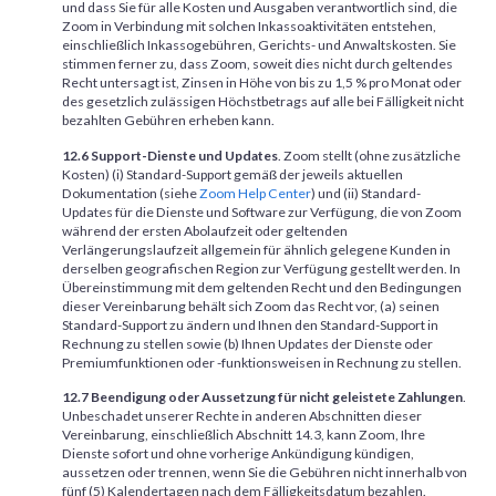
und dass Sie für alle Kosten und Ausgaben verantwortlich sind, die
Zoom in Verbindung mit solchen Inkassoaktivitäten entstehen,
einschließlich Inkassogebühren, Gerichts- und Anwaltskosten. Sie
stimmen ferner zu, dass Zoom, soweit dies nicht durch geltendes
Recht untersagt ist, Zinsen in Höhe von bis zu 1,5 % pro Monat oder
des gesetzlich zulässigen Höchstbetrags auf alle bei Fälligkeit nicht
bezahlten Gebühren erheben kann.
12.6 Support-Dienste und Updates
. Zoom stellt (ohne zusätzliche
Kosten) (i) Standard-Support gemäß der jeweils aktuellen
Dokumentation (siehe
Zoom Help Center
) und (ii) Standard-
Updates für die Dienste und Software zur Verfügung, die von Zoom
während der ersten Abolaufzeit oder geltenden
Verlängerungslaufzeit allgemein für ähnlich gelegene Kunden in
derselben geografischen Region zur Verfügung gestellt werden. In
Übereinstimmung mit dem geltenden Recht und den Bedingungen
dieser Vereinbarung behält sich Zoom das Recht vor, (a) seinen
Standard-Support zu ändern und Ihnen den Standard-Support in
Rechnung zu stellen sowie (b) Ihnen Updates der Dienste oder
Premiumfunktionen oder -funktionsweisen in Rechnung zu stellen.
12.7 Beendigung oder Aussetzung für nicht geleistete Zahlungen
.
Unbeschadet unserer Rechte in anderen Abschnitten dieser
Vereinbarung, einschließlich Abschnitt 14.3, kann Zoom, Ihre
Dienste sofort und ohne vorherige Ankündigung kündigen,
aussetzen oder trennen, wenn Sie die Gebühren nicht innerhalb von
fünf (5) Kalendertagen nach dem Fälligkeitsdatum bezahlen.