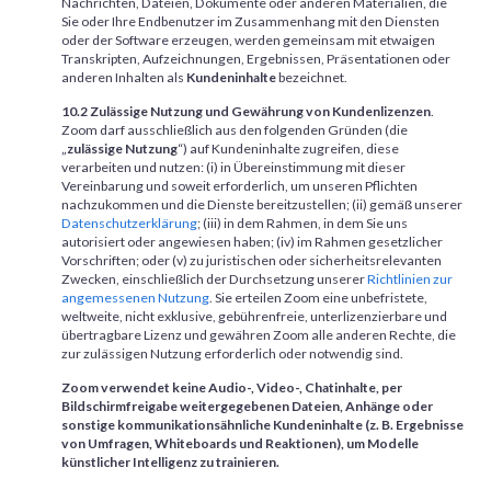
Nachrichten, Dateien, Dokumente oder anderen Materialien, die
Sie oder Ihre Endbenutzer im Zusammenhang mit den Diensten
oder der Software erzeugen, werden gemeinsam mit etwaigen
Transkripten, Aufzeichnungen, Ergebnissen, Präsentationen oder
anderen Inhalten als
Kundeninhalte
bezeichnet.
10.2 Zulässige Nutzung und Gewährung von Kundenlizenzen
.
Zoom darf ausschließlich aus den folgenden Gründen (die
„
zulässige Nutzung
“) auf Kundeninhalte zugreifen, diese
verarbeiten und nutzen: (i) in Übereinstimmung mit dieser
Vereinbarung und soweit erforderlich, um unseren Pflichten
nachzukommen und die Dienste bereitzustellen; (ii) gemäß unserer
Datenschutzerklärung
; (iii) in dem Rahmen, in dem Sie uns
autorisiert oder angewiesen haben; (iv) im Rahmen gesetzlicher
Vorschriften; oder (v) zu juristischen oder sicherheitsrelevanten
Zwecken, einschließlich der Durchsetzung unserer
Richtlinien zur
angemessenen Nutzung
. Sie erteilen Zoom eine unbefristete,
weltweite, nicht exklusive, gebührenfreie, unterlizenzierbare und
übertragbare Lizenz und gewähren Zoom alle anderen Rechte, die
zur zulässigen Nutzung erforderlich oder notwendig sind.
Zoom verwendet keine Audio-, Video-, Chatinhalte, per
Bildschirmfreigabe weitergegebenen Dateien, Anhänge oder
sonstige kommunikationsähnliche Kundeninhalte (z. B. Ergebnisse
von Umfragen, Whiteboards und Reaktionen), um Modelle
künstlicher Intelligenz zu trainieren.