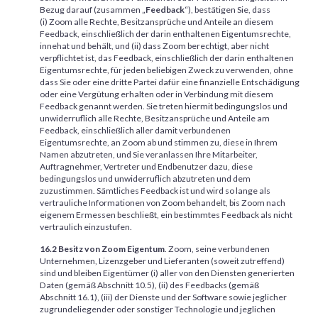
Bezug darauf (zusammen „
Feedback
“), bestätigen Sie, dass
(i) Zoom alle Rechte, Besitzansprüche und Anteile an diesem
Feedback, einschließlich der darin enthaltenen Eigentumsrechte,
innehat und behält, und (ii) dass Zoom berechtigt, aber nicht
verpflichtet ist, das Feedback, einschließlich der darin enthaltenen
Eigentumsrechte, für jeden beliebigen Zweck zu verwenden, ohne
dass Sie oder eine dritte Partei dafür eine finanzielle Entschädigung
oder eine Vergütung erhalten oder in Verbindung mit diesem
Feedback genannt werden. Sie treten hiermit bedingungslos und
unwiderruflich alle Rechte, Besitzansprüche und Anteile am
Feedback, einschließlich aller damit verbundenen
Eigentumsrechte, an Zoom ab und stimmen zu, diese in Ihrem
Namen abzutreten, und Sie veranlassen Ihre Mitarbeiter,
Auftragnehmer, Vertreter und Endbenutzer dazu, diese
bedingungslos und unwiderruflich abzutreten und dem
zuzustimmen. Sämtliches Feedback ist und wird so lange als
vertrauliche Informationen von Zoom behandelt, bis Zoom nach
eigenem Ermessen beschließt, ein bestimmtes Feedback als nicht
vertraulich einzustufen.
16.2 Besitz von Zoom Eigentum
. Zoom, seine verbundenen
Unternehmen, Lizenzgeber und Lieferanten (soweit zutreffend)
sind und bleiben Eigentümer (i) aller von den Diensten generierten
Daten (gemäß Abschnitt 10.5), (ii) des Feedbacks (gemäß
Abschnitt 16.1), (iii) der Dienste und der Software sowie jeglicher
zugrundeliegender oder sonstiger Technologie und jeglichen