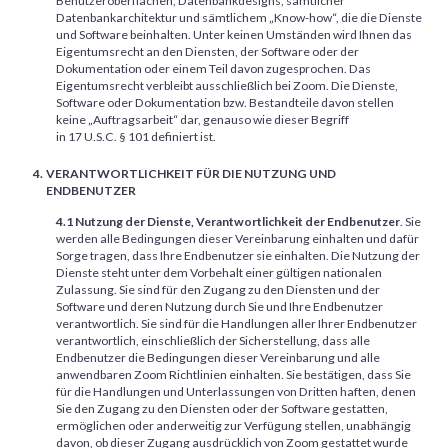
Benutzeroberflächen, Datenbankdesigns, sämtlicher
Datenbankarchitektur und sämtlichem „Know-how“, die die Dienste
und Software beinhalten. Unter keinen Umständen wird Ihnen das
Eigentumsrecht an den Diensten, der Software oder der
Dokumentation oder einem Teil davon zugesprochen. Das
Eigentumsrecht verbleibt ausschließlich bei Zoom. Die Dienste,
Software oder Dokumentation bzw. Bestandteile davon stellen
keine „Auftragsarbeit“ dar, genauso wie dieser Begriff
in 17 U.S.C. § 101 definiert ist.
VERANTWORTLICHKEIT FÜR DIE NUTZUNG UND
ENDBENUTZER
4.1 Nutzung der Dienste, Verantwortlichkeit der Endbenutzer
. Sie
werden alle Bedingungen dieser Vereinbarung einhalten und dafür
Sorge tragen, dass Ihre Endbenutzer sie einhalten. Die Nutzung der
Dienste steht unter dem Vorbehalt einer gültigen nationalen
Zulassung. Sie sind für den Zugang zu den Diensten und der
Software und deren Nutzung durch Sie und Ihre Endbenutzer
verantwortlich. Sie sind für die Handlungen aller Ihrer Endbenutzer
verantwortlich, einschließlich der Sicherstellung, dass alle
Endbenutzer die Bedingungen dieser Vereinbarung und alle
anwendbaren Zoom Richtlinien einhalten. Sie bestätigen, dass Sie
für die Handlungen und Unterlassungen von Dritten haften, denen
Sie den Zugang zu den Diensten oder der Software gestatten,
ermöglichen oder anderweitig zur Verfügung stellen, unabhängig
davon, ob dieser Zugang ausdrücklich von Zoom gestattet wurde