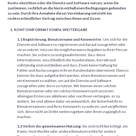
Konto einrichten oder die Dienste und Software nutzen, wenn Sie
zustimmen, rechtlich an die hierin enthaltenen Bedingungen gebunden
zu sein. Durch Ihre Annahme dieser Vereinbarung entsteht ein
rechtsverbindlicher Vertrag zwischen Ihnen und Zoom.
KONTOINFORMATIONEN, WEITERGABE
1.1 Registrierung, Benutzername und Kennwörter
. Um sich für die
Dienste und Software zu registrieren und darauf zuzugreifen oder
sie zu nutzen, müssen Sie möglicherweise Angaben zu Ihrer Person
machen. Sie sichern zu und gewährleisten, dass diese
Informationen, einschließlich der Kundendaten, korrekt und
vollständig sind und bleiben und dass Zoom keine Haftung für
Fehler und Auslassungen in Ihren Kundendaten übernimmt. Ebenso
können Sie dazu aufgefordert werden, einen Benutzernamen und
ein Kennwort zu wählen, um auf die Dienste und Software
zuzugreifen oder diese zu nutzen. Wir können einen solchen
Benutzernamen oder ein solches Kennwort nach unserem
alleinigen Ermessen ablehnen oder von Ihnen verlangen, es zu
ändern. Sie sind alleine dafür verantwortlich, die Sicherheit Ihres
Benutzernamens und Ihres Kennworts zu wahren, und verpflichten
sich, diese nicht an Dritte weiterzugeben oder ihnen zugänglich zu
machen.
1.2 Verbot der gemeinsamen Nutzung
. Sie sind nicht berechtigt, ein
Konto, Host-Rechte oder andere Benutzerrechte für andere