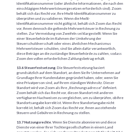
Identifikationsnummer (oder ähnliche Informationen, die nach den
einschlägigen Mehrwertsteuergesetzen erforderlich sind). Zoom
behält sich das Recht vor, Ihre MwSt-Identifikationsnummer zu
überprüfen und zu validieren. Wenn die MwSt-
Identifikationsnummer nicht gültig ist, behält sich Zoom das Recht
vor, Ihnen dennoch die geltende Mehrwertsteuer in Rechnung zu
stellen. Zur Vermeidung von Zweifeln sei klargestellt: Wenn Sie
einer Steuerbehörde im Rahmen der Umkehrung der
Steuerschuldnerschaft oder eines ähnlichen Mechanismus
Mehrwertsteuer schulden, sind Sie allein dafür verantwortlich,
diese Beträge an die zuständige Steuerbehörde zu zahlen, sodass
Zoom den vollen erforderlichen Zahlungsbetrag erhält.
13.6 Steuerfestsetzung
. Die Steuerfestsetzung basiert
grundsätzlich auf dem Standort, an dem Sie Ihr Unternehmen auf
Grundlage Ihrer Kundendaten gegründet haben, oder, wenn Sie
eine Privatperson sind, auf Ihrem ständigen Wohnsitz. Dieser
Standort wird von Zoom als Ihre „Rechnungsadresse“ definiert.
Zoom behält sich das Recht vor, diesen Standort mit anderen
verfügbaren Nachweisen zu vergleichen, um zu überprüfen, ob Ihre
Standortsangabe korrekt ist. Wenn Ihre Standortangabe nicht
korrekt ist, behält sich Zoom das Recht vor, Ihnen ausstehende
Steuern und Gebühren in Rechnung zu stellen.
13.7 Nutzungsrechte
. Wenn Sie Dienste abonnieren und diese
Dienste von einer Ihrer Tochtergesellschaften in einem Land