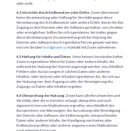
oder nicht.
4.2 Verstöße durch Endbenutzer oder Dritte
. Zoom übernimmt
keine Verantwortung oder Haftung für Verstöße gegen diese
Vereinbarung durch Endbenutzer oder andere Dritte, denen Sie den
Zugang zu den Diensten oder der Software gestatten, vorschreiben
oder ermöglichen. Sollten Sie sich irgendeines Verstoßes gegen
diese Vereinbarung im Zusammenhang mit der Nutzung der
Dienste oder Software durch irgendeine Person gewahr werden,
müssen Sie über
trust@zoom.us
Kontakt mit Zoom aufnehmen.
4.3 Haftung für Inhalte und Daten
. Unter keinen Umständen haftet
Zoom in irgendeiner Weise für Daten oder andere Inhalte, die
während der Nutzung der Dienste angezeigt werden, einschließlich
Fehlern oder Auslassungen in solchen Daten oder anderen
Inhalten, oder Verluste oder Schäden irgendeiner Art, die sich aus
der Nutzung von, dem Zugang zu oder der Verweigerung des
Zugangs zu Daten oder Inhalten ergeben.
4.4 Überprüfung der Nutzung
. Zoom kann alle Beschwerden und
Verstöße, über die es Kenntnis erlangt, überprüfen und nach
eigenem Ermessen Maßnahmen ergreifen, einschließlich des
Aussprechens von Warnungen, der Aussetzung oder Beendigung
der Dienste oder Software, der Entfernung der entsprechenden
Daten oder anderer Inhalte, der Kündigung von Konten oder
Endbenutzerprofilen oder anderer angemessener Maßnahmen
nach eigenem Ermessen.