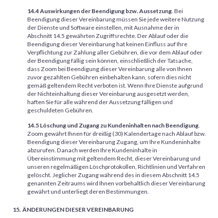
14.4 Auswirkungen der Beendigung bzw. Aussetzung
. Bei
Beendigung dieser Vereinbarung müssen Sie jede weitere Nutzung
der Dienste und Software einstellen, mit Ausnahme der in
Abschnitt 14.5 gewährten Zugriffsrechte. Der Ablauf oder die
Beendigung dieser Vereinbarung hat keinen Einfluss auf Ihre
Verpflichtung zur Zahlung aller Gebühren, die vor dem Ablauf oder
der Beendigung fällig sein können, einschließlich der Tatsache,
dass Zoom bei Beendigung dieser Vereinbarung alle von Ihnen
zuvor gezahlten Gebühren einbehalten kann, sofern dies nicht
gemäß geltendem Recht verboten ist. Wenn Ihre Dienste aufgrund
der Nichteinhaltung dieser Vereinbarung ausgesetzt werden,
haften Sie für alle während der Aussetzung fälligen und
geschuldeten Gebühren.
14.5 Löschung und Zugang zu Kundeninhalten nach Beendigung
.
Zoom gewährt Ihnen für dreißig (30) Kalendertage nach Ablauf bzw.
Beendigung dieser Vereinbarung Zugang, um Ihre Kundeninhalte
abzurufen. Danach werden Ihre Kundeninhalte in
Übereinstimmung mit geltendem Recht, dieser Vereinbarung und
unseren regelmäßigen Löschprotokollen, Richtlinien und Verfahren
gelöscht. Jeglicher Zugang während des in diesem Abschnitt 14.5
genannten Zeitraums wird Ihnen vorbehaltlich dieser Vereinbarung
gewährt und unterliegt deren Bestimmungen.
ÄNDERUNGEN DIESER VEREINBARUNG