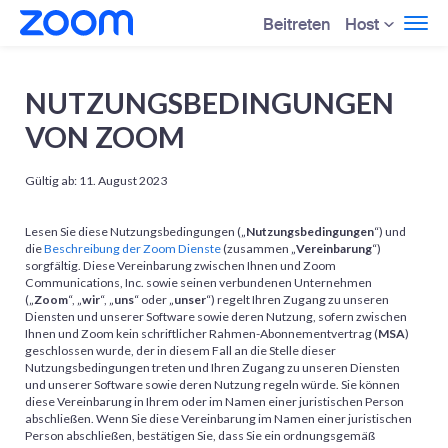
Host
Beitreten
NUTZUNGSBEDINGUNGEN
VON ZOOM
Gültig ab: 11. August 2023
Lesen Sie diese Nutzungsbedingungen („
Nutzungsbedingungen
“) und
die
Beschreibung der Zoom Dienste
(zusammen „
Vereinbarung
“)
sorgfältig. Diese Vereinbarung zwischen Ihnen und Zoom
Communications, Inc. sowie seinen verbundenen Unternehmen
(„
Zoom
“, „
wir
“, „
uns
“ oder „
unser
“) regelt Ihren Zugang zu unseren
Diensten und unserer Software sowie deren Nutzung, sofern zwischen
Ihnen und Zoom kein schriftlicher Rahmen-Abonnementvertrag (
MSA
)
geschlossen wurde, der in diesem Fall an die Stelle dieser
Nutzungsbedingungen treten und Ihren Zugang zu unseren Diensten
und unserer Software sowie deren Nutzung regeln würde. Sie können
diese Vereinbarung in Ihrem oder im Namen einer juristischen Person
abschließen. Wenn Sie diese Vereinbarung im Namen einer juristischen
Person abschließen, bestätigen Sie, dass Sie ein ordnungsgemäß