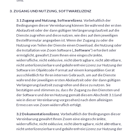
sind.
ZUGANG UND NUTZUNG, SOFTWARELIZENZ
3.1 Zugang und Nutzung, Softwarelizenz
. Vorbehaltlich der
Bedingungen dieser Vereinbarung können Sie während der ersten
Abolaufzeit oder der dann gültigen Verlängerungslaufzeit auf die
Dienste zugreifen und diese nutzen, wie dies auf dem jeweiligen
Bestellformular angegeben ist. Wenn der Zugang zu oder die
Nutzung von Teilen der Dienste einen Download, die Nutzung oder
die Installation von Zoom Software („
Software
“) erfordert oder
ermöglicht, gewährt Zoom Ihnen eine eingeschränkte,
widerrufliche, nicht exklusive, nicht übertragbare, nicht abtretbare,
nicht unterlizenzierbare und gebührenfreie Lizenz zur Nutzung der
Software im Objektcode-Format auf einem kompatiblen Gerät
ausschließlich für Ihren internen Gebrauch, um auf die Dienste
während der jeweiligen ersten Abolaufzeit oder der dann gültigen
Verlängerungslaufzeit zuzugreifen und diese zu nutzen. Sie
bestätigen und stimmen zu, dass Ihr Zugang zu den Diensten und
der Software und deren Nutzung gemäß diesem Abschnitt 3.1 (und
wie in dieser Vereinbarung vorgesehen) nach dem alleinigen
Ermessen von Zoom widerruflich erfolgt.
3.2 Dokumentationslizenz
. Vorbehaltlich der Bedingungen dieser
Vereinbarung gewährt Ihnen Zoom eine eingeschränkte,
widerrufliche, nicht exklusive, nicht übertragbare, nicht abtretbare,
nicht unterlizenzierbare und gebührenfreie Lizenz zur Nutzung der