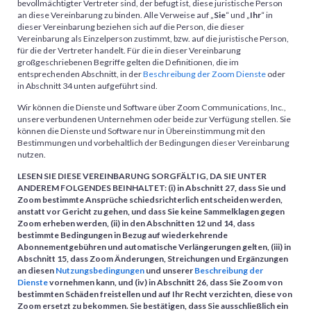
bevollmächtigter Vertreter sind, der befugt ist, diese juristische Person
an diese Vereinbarung zu binden. Alle Verweise auf „
Sie
“ und „
Ihr
“ in
dieser Vereinbarung beziehen sich auf die Person, die dieser
Vereinbarung als Einzelperson zustimmt, bzw. auf die juristische Person,
für die der Vertreter handelt. Für die in dieser Vereinbarung
großgeschriebenen Begriffe gelten die Definitionen, die im
entsprechenden Abschnitt, in der
Beschreibung der Zoom Dienste
oder
in Abschnitt 34 unten aufgeführt sind.
Wir können die Dienste und Software über Zoom Communications, Inc.,
unsere verbundenen Unternehmen oder beide zur Verfügung stellen. Sie
können die Dienste und Software nur in Übereinstimmung mit den
Bestimmungen und vorbehaltlich der Bedingungen dieser Vereinbarung
nutzen.
LESEN SIE DIESE VEREINBARUNG SORGFÄLTIG, DA SIE UNTER
ANDEREM FOLGENDES BEINHALTET: (i) in Abschnitt 27, dass Sie und
Zoom bestimmte Ansprüche schiedsrichterlich entscheiden werden,
anstatt vor Gericht zu gehen, und dass Sie keine Sammelklagen gegen
Zoom erheben werden, (ii) in den Abschnitten 12 und 14, dass
bestimmte Bedingungen in Bezug auf wiederkehrende
Abonnementgebühren und automatische Verlängerungen gelten, (iii) in
Abschnitt 15, dass Zoom Änderungen, Streichungen und Ergänzungen
an diesen
Nutzungsbedingungen
und unserer
Beschreibung der
Dienste
vornehmen kann, und (iv) in Abschnitt 26, dass Sie Zoom von
bestimmten Schäden freistellen und auf Ihr Recht verzichten, diese von
Zoom ersetzt zu bekommen. Sie bestätigen, dass Sie ausschließlich ein