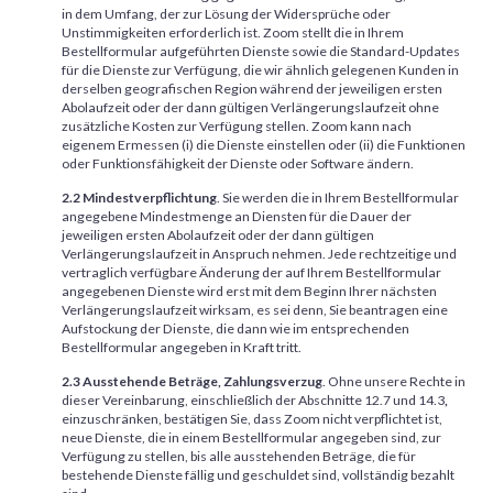
in dem Umfang, der zur Lösung der Widersprüche oder
Unstimmigkeiten erforderlich ist. Zoom stellt die in Ihrem
Bestellformular aufgeführten Dienste sowie die Standard-Updates
für die Dienste zur Verfügung, die wir ähnlich gelegenen Kunden in
derselben geografischen Region während der jeweiligen ersten
Abolaufzeit oder der dann gültigen Verlängerungslaufzeit ohne
zusätzliche Kosten zur Verfügung stellen. Zoom kann nach
eigenem Ermessen (i) die Dienste einstellen oder (ii) die Funktionen
oder Funktionsfähigkeit der Dienste oder Software ändern.
2.2 Mindestverpflichtung
. Sie werden die in Ihrem Bestellformular
angegebene Mindestmenge an Diensten für die Dauer der
jeweiligen ersten Abolaufzeit oder der dann gültigen
Verlängerungslaufzeit in Anspruch nehmen. Jede rechtzeitige und
vertraglich verfügbare Änderung der auf Ihrem Bestellformular
angegebenen Dienste wird erst mit dem Beginn Ihrer nächsten
Verlängerungslaufzeit wirksam, es sei denn, Sie beantragen eine
Aufstockung der Dienste, die dann wie im entsprechenden
Bestellformular angegeben in Kraft tritt.
2.3 Ausstehende Beträge, Zahlungsverzug
. Ohne unsere Rechte in
dieser Vereinbarung, einschließlich der Abschnitte 12.7 und 14.3
,
einzuschränken, bestätigen Sie, dass Zoom nicht verpflichtet ist,
neue Dienste, die in einem Bestellformular angegeben sind, zur
Verfügung zu stellen, bis alle ausstehenden Beträge, die für
bestehende Dienste fällig und geschuldet sind, vollständig bezahlt